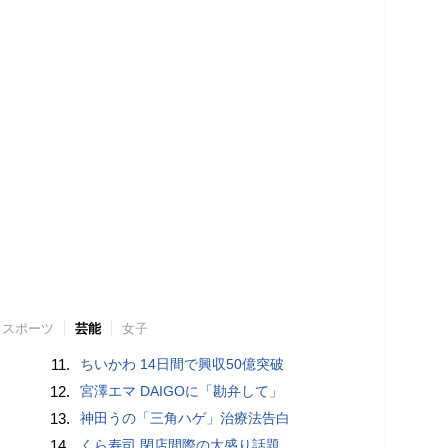
スポーツ
芸能
女子
11.
ちいかわ 14日間で興収50億突破
12.
宮澤エマ DAIGOに「勘弁して」
13.
神田うの「三角ハゲ」治療法告白
14.
くら寿司 閉店間際の大盛り話題