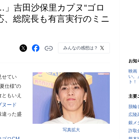
…」吉田沙保里カプヌ“ゴロ
反応、総院長も有言実行のミニ
みんなの感想は？
お知
映画
い。
見せてい
ト！
夏仕様”の
食ともいえ
主要
プヌード
脱輪
味違った盛
広陵
銀メ
写真拡大
詐取
ロゴロCM
熊本