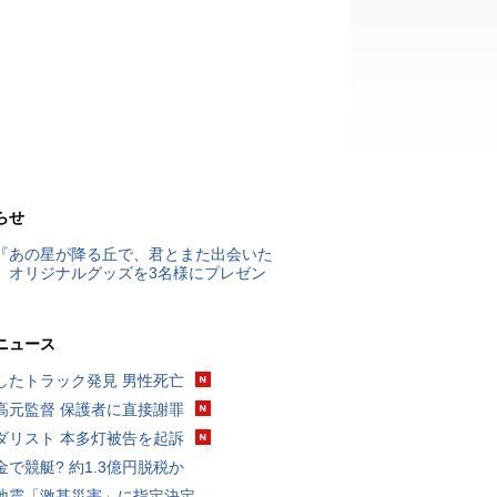
らせ
『あの星が降る丘で、君とまた出会いた
』オリジナルグッズを3名様にプレゼン
ニュース
したトラック発見 男性死亡
高元監督 保護者に直接謝罪
ダリスト 本多灯被告を起訴
金で競艇? 約1.3億円脱税か
地震「激甚災害」に指定決定