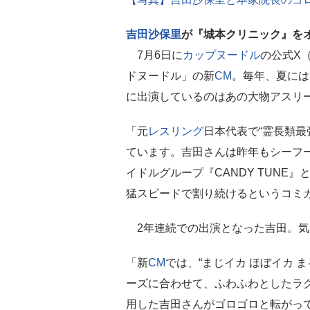
吉田沙保里
が『城本クリニック』を
7月6日に
カップヌードル
の公式X
ドヌードル」の新
CM
。毎年、夏には
に出演しているのはあの大物アスリ
「元
レスリング
日本代表で“霊長類最
ています。吉田さんは昨年もシーフ
イドルグループ『CANDY TUNE
猛スピードで割り続けるというコミ
2年連続での出演となった吉田。気
「新
CM
では、“まじイカ ほぼイカ 
ーズに合わせて、ふわふわとしたラ
用した吉田さんがゴロゴロと転がっ