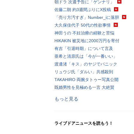
朝ドラ 次週予告に「ゲンナリ」
佐藤二朗 約3週間ぶりにX投稿
「売り方汚すぎ」Number_iに落胆
大久保佳代子 50代の性欲事情
神田うの 不妊治療の経験と苦悩
HIKAKIN 被災地に2000万円を寄付
有吉「引退時期」について言及
亜希と清原氏は「今が一番いい」
渡邊渚「キス」のヤジでパニック
リュウジ氏「ダルい」共感殺到
TAKAHIRO 両腕タトゥー写真公開
既婚男性を見極める一言 大絶賛
もっと見る
ライブドアニュースを読もう！