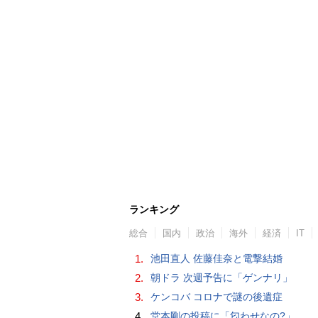
ランキング
総合
国内
政治
海外
経済
IT
1.
池田直人 佐藤佳奈と電撃結婚
2.
朝ドラ 次週予告に「ゲンナリ」
3.
ケンコバ コロナで謎の後遺症
4.
堂本剛の投稿に「匂わせなの?」