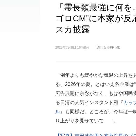
「霊長類最強に何を
ゴロCM”に本家が
スカ披露
2026年7月8日 16時0分
週刊女性PRIME
例年よりも緩やかな気温の上昇を
る、2026年の夏。とはいえ各企業は“
広告展開に余念がなく、もはや国民
る日清の人気インスタント麺『
カッ
ル
』も同様だ。ところが、今年は一
り上がりを見せていて――。
【写真】吉田沙保里と本家院長のゴ