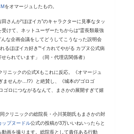
CM
をオマージュしたもの。
田さんが“ほぼイカ”のキャラクターに見事なタッ
を受けて、ネットユーザーたちからは“霊長類最強
“どんな企画会議をしてどうしてこうなった説明会
れるほぼイカ好き”“イカれてやがる カプヌ公式病
が寄せられています」（同・代理店関係者）
本クリニックの公式Xもこれに反応。《オマージュ
ぎませんか…!?》と絶賛し、《城本の“ゴロゴ
ゴロゴロにつながるなんて、まさかの展開すぎて嬉
で同クリニックの総院長・小川英朗氏もまさかの対
カップヌードル
公式の投稿が3万いいねいったらと
る動画を撮ります。総院長として責任ある行動