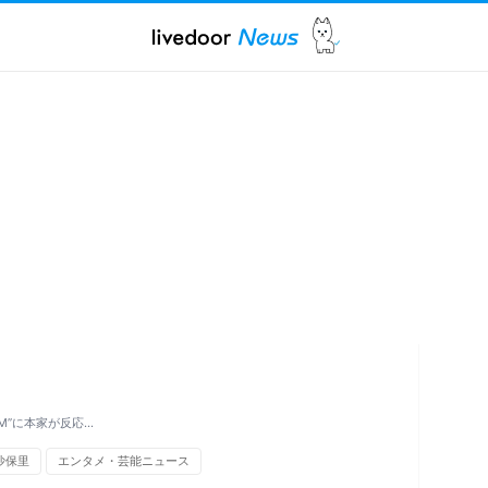
M”に本家が反応…
沙保里
エンタメ・芸能ニュース