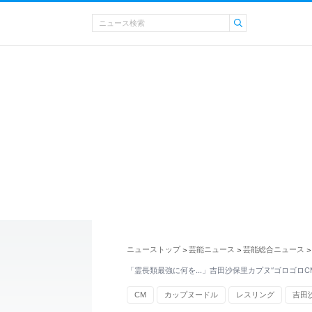
ニューストップ
芸能ニュース
芸能総合ニュース
>
>
>
「霊長類最強に何を…」吉田沙保里カプヌ“ゴロゴロC
CM
カップヌードル
レスリング
吉田