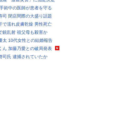
 手術中の医師が患者を守る
寿司 閉店間際の大盛り話題
汗で濡れ皮膚乾燥 男性死亡
で銃乱射 祖父母も殺害か
優太 10代女性との結婚報告
くん 加藤乃愛との破局発表
啓司氏 逮捕されていたか