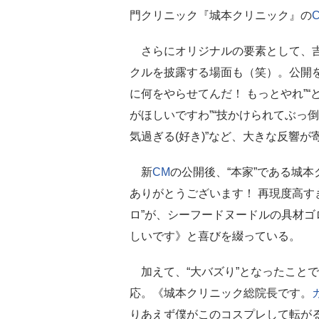
門クリニック『城本クリニック』の
さらにオリジナルの要素として、吉
クルを披露する場面も（笑）。公開
に何をやらせてんだ！ もっとやれ”
がほしいですわ”“技かけられてぶっ倒
気過ぎる(好き)”など、大きな反響
新
CM
の公開後、“本家”である城
ありがとうございます！ 再現度高す
ロ”が、シーフードヌードルの具材
しいです》と喜びを綴っている。
加えて、“大バズり”となったこと
応。《城本クリニック総院長です。
りあえず僕がこのコスプレして転が