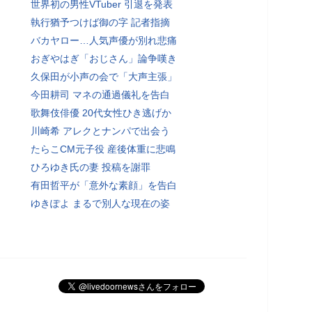
世界初の男性VTuber 引退を発表
執行猶予つけば御の字 記者指摘
バカヤロー…人気声優が別れ悲痛
おぎやはぎ「おじさん」論争嘆き
久保田が小声の会で「大声主張」
今田耕司 マネの通過儀礼を告白
歌舞伎俳優 20代女性ひき逃げか
川崎希 アレクとナンパで出会う
たらこCM元子役 産後体重に悲鳴
ひろゆき氏の妻 投稿を謝罪
有田哲平が「意外な素顔」を告白
ゆきぽよ まるで別人な現在の姿