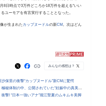
月8日時点で3万件どころか18万件を超える“いい
きるユーモアを有言実行することとなった。
映像が生まれた
カップヌードル
の新
CM
。次はどん
みんなの感想は？
沙保里の衝撃“カップヌードル”新CMに驚愕
【写真あり】「今見ると本当に尊い」極秘体制の中、公開されていた“妊娠中の真美子さん”
衝撃! “日本一強いアナ”堀江聖夏のムキムキ美脚