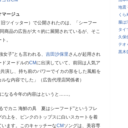
地震
オマージュ
くら
服は
（旧ツイッター）で公開されたのは、「シーフー
タイ
同商品の広告が大々的に展開されているが、そこ
久保
ート。
テオ
黒木
強女子”とも言われる、
吉田沙保里
さんが起用され
ードヌードルの
CM
に出演していて、前回は人気ア
』と共演し、持ち前のパワーでイカの形をした風船を
カルな内容でした」（広告代理店関係者）
になる今年の内容はというと……。
まるでカニ 海鮮の具 夏はシーフード”というフレ
グの上を、ピンクのトップスに白いスカートを着
ています。このキャッチーな
CM
ソングは、美容専