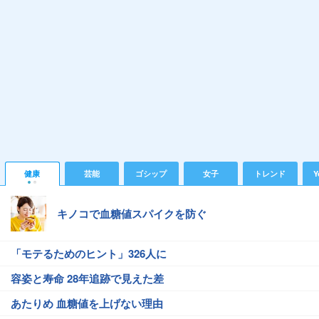
健康
芸能
ゴシップ
女子
トレンド
Y
キノコで血糖値スパイクを防ぐ
「モテるためのヒント」326人に
容姿と寿命 28年追跡で見えた差
あたりめ 血糖値を上げない理由