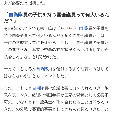
えが必要だと指摘した。
「
自衛隊
員の子供を持つ国会議員って何人いるん
だ？」
その後のポストでも橋下氏は「だいたい
自衛隊
員の子供を
持つ国会議員って何人いるんだ？多くの国会議員たちは、
子供の学歴アップに必死やろ」とし、「国会議員の子供た
ちの進学状況、私立小中高の在学状況くらい調査してから
議論しろよな」と呼びかけた。
一方で「もちろん
自衛隊
員を傷付けるような言い方はして
はならないが」ともコメントした。
また、「もっと
自衛隊
員の処遇改善に力を入れるべき。敬
意を表すべき。総理の靖国参拝が国家の背骨として必要不
可欠。少なくとも一般兵士へ手を合わせることは即やるべ
きだ。の分脈で客観的事実としてきちんと見るべきだ」と