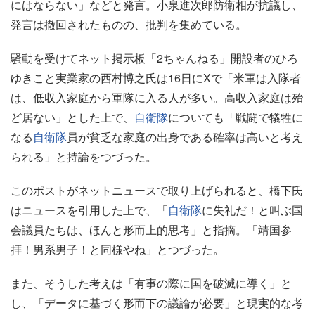
にはならない」などと発言。小泉進次郎防衛相が抗議し、
発言は撤回されたものの、批判を集めている。
騒動を受けてネット掲示板「2ちゃんねる」開設者のひろ
ゆきこと実業家の西村博之氏は16日にXで「米軍は入隊者
は、低収入家庭から軍隊に入る人が多い。高収入家庭は殆
ど居ない」とした上で、
自衛隊
についても「戦闘で犠牲に
なる
自衛隊
員が貧乏な家庭の出身である確率は高いと考え
られる」と持論をつづった。
このポストがネットニュースで取り上げられると、橋下氏
はニュースを引用した上で、「
自衛隊
に失礼だ！と叫ぶ国
会議員たちは、ほんと形而上的思考」と指摘。「靖国参
拝！男系男子！と同様やね」とつづった。
また、そうした考えは「有事の際に国を破滅に導く」と
し、「データに基づく形而下の議論が必要」と現実的な考