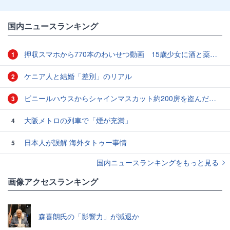
国内ニュースランキング
押収スマホから770本のわいせつ動画 15歳少女に酒と薬飲ませ性的暴行か 54歳男を再逮捕 「薬もありますよ」とSNSで誘い出し
1
ケニア人と結婚「差別」のリアル
2
ビニールハウスからシャインマスカット約200房を盗んだ疑い ネットで販売か 無職の男（42）逮捕 岡山県警
3
大阪メトロの列車で「煙が充満」
4
日本人が誤解 海外タトゥー事情
5
国内ニュースランキングをもっと見る
画像アクセスランキング
森喜朗氏の「影響力」が減退か