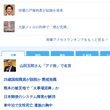
俳優の戸塚純貴が結婚を発表
大阪メトロの列車で「煙が充満」
画像アクセスランキングをもっと見る
主要
国内
海外
IT 経済
ス
山田五郎さん「アド街」で名言
25歳国税職員が脱税か 懲戒免職
熊本の被災地で「火事場泥棒」か
日本郵便のシステム障害が解消
車中泊で女性死亡 遺族の胸中