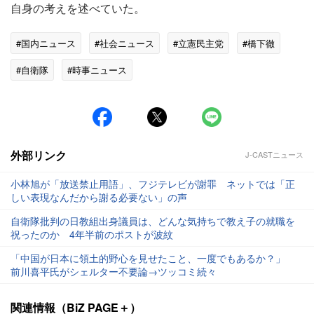
自身の考えを述べていた。
#国内ニュース
#社会ニュース
#立憲民主党
#橋下徹
#自衛隊
#時事ニュース
外部リンク
J-CASTニュース
小林旭が「放送禁止用語」、フジテレビが謝罪 ネットでは「正
しい表現なんだから謝る必要ない」の声
自衛隊批判の日教組出身議員は、どんな気持ちで教え子の就職を
祝ったのか 4年半前のポストが波紋
「中国が日本に領土的野心を見せたこと、一度でもあるか？」
前川喜平氏がシェルター不要論→ツッコミ続々
関連情報（BiZ PAGE＋）