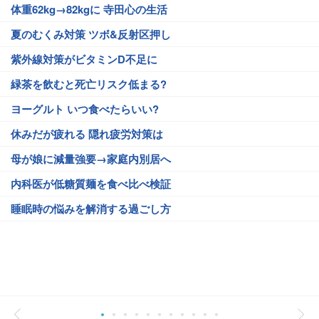
体重62kg→82kgに 寺田心の生活
夏のむくみ対策 ツボ&反射区押し
紫外線対策がビタミンD不足に
緑茶を飲むと死亡リスク低まる?
ヨーグルト いつ食べたらいい?
休みだが疲れる 隠れ疲労対策は
母が娘に減量強要→家庭内別居へ
内科医が低糖質麺を食べ比べ検証
睡眠時の悩みを解消する過ごし方