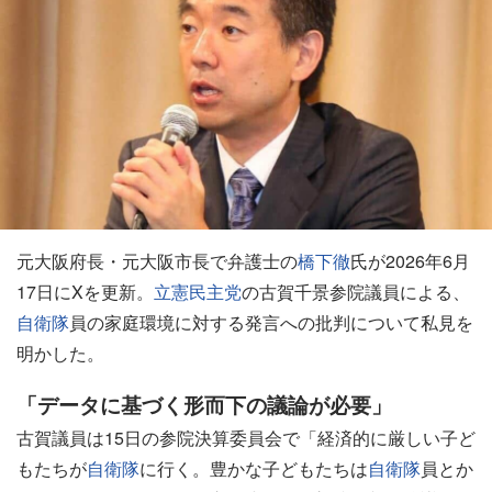
元大阪府長・元大阪市長で弁護士の
橋下徹
氏が2026年6月
17日にXを更新。
立憲民主党
の古賀千景参院議員による、
自衛隊
員の家庭環境に対する発言への批判について私見を
明かした。
「データに基づく形而下の議論が必要」
古賀議員は15日の参院決算委員会で「経済的に厳しい子ど
もたちが
自衛隊
に行く。豊かな子どもたちは
自衛隊
員とか