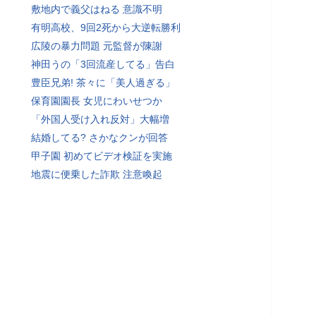
敷地内で義父はねる 意識不明
有明高校、9回2死から大逆転勝利
広陵の暴力問題 元監督が陳謝
神田うの「3回流産してる」告白
豊臣兄弟! 茶々に「美人過ぎる」
保育園園長 女児にわいせつか
「外国人受け入れ反対」大幅増
結婚してる? さかなクンが回答
甲子園 初めてビデオ検証を実施
地震に便乗した詐欺 注意喚起