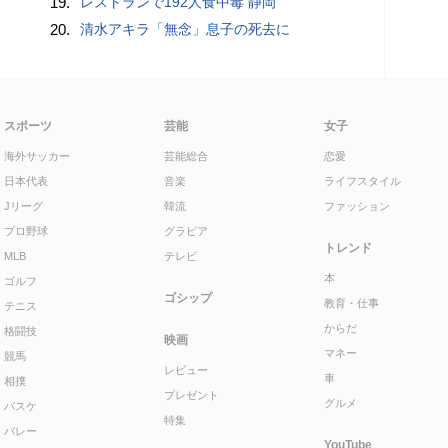
19.
レストランで192人食中毒 静岡
20.
清水アキラ「無念」息子の死去に
スポーツ
芸能
女子
海外サッカー
芸能総合
恋愛
日本代表
音楽
ライフスタイル
Jリーグ
韓流
ファッション
プロ野球
グラビア
トレンド
MLB
テレビ
本
ゴルフ
ゴシップ
教育・仕事
テニス
からだ
格闘技
映画
マネー
競馬
レビュー
車
相撲
プレゼント
グルメ
バスケ
特集
バレー
YouTube