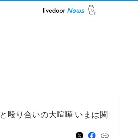
と殴り合いの大喧嘩 いまは関