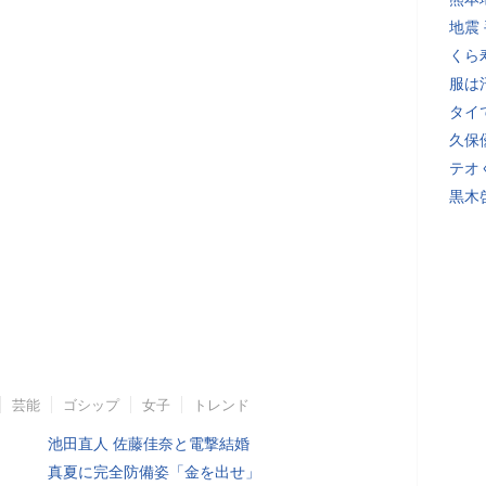
地震
くら
服は
タイ
久保
テオ
黒木
芸能
ゴシップ
女子
トレンド
池田直人 佐藤佳奈と電撃結婚
真夏に完全防備姿「金を出せ」