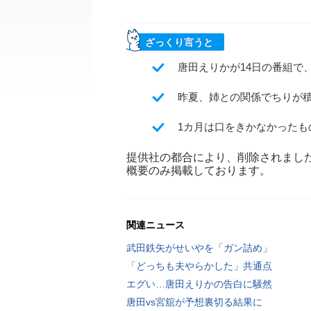
ざっくり言うと
唐田えりかが14日の番組で
昨夏、姉との関係でちりが
1カ月は口をきかなかった
提供社の都合により、削除されまし
概要のみ掲載しております。
関連ニュース
武田鉄矢がせいやを「ガン詰め」
「どっちも夫やらかした」共通点
エグい…唐田えりかの告白に騒然
唐田vs宮舘が予想裏切る結果に