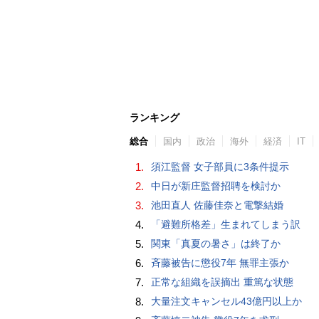
ランキング
総合
国内
政治
海外
経済
IT
1.
須江監督 女子部員に3条件提示
2.
中日が新庄監督招聘を検討か
3.
池田直人 佐藤佳奈と電撃結婚
4.
「避難所格差」生まれてしまう訳
5.
関東「真夏の暑さ」は終了か
6.
斉藤被告に懲役7年 無罪主張か
7.
正常な組織を誤摘出 重篤な状態
8.
大量注文キャンセル43億円以上か