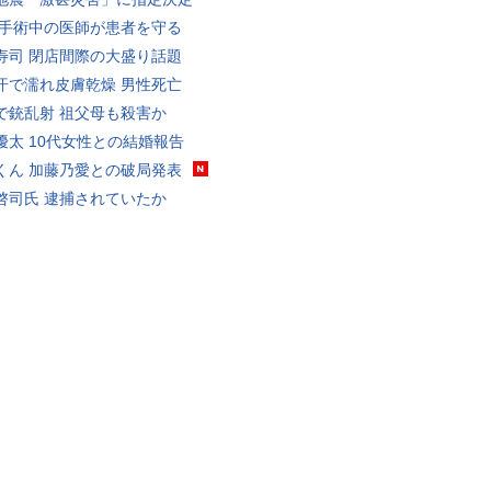
 手術中の医師が患者を守る
寿司 閉店間際の大盛り話題
汗で濡れ皮膚乾燥 男性死亡
で銃乱射 祖父母も殺害か
優太 10代女性との結婚報告
くん 加藤乃愛との破局発表
啓司氏 逮捕されていたか