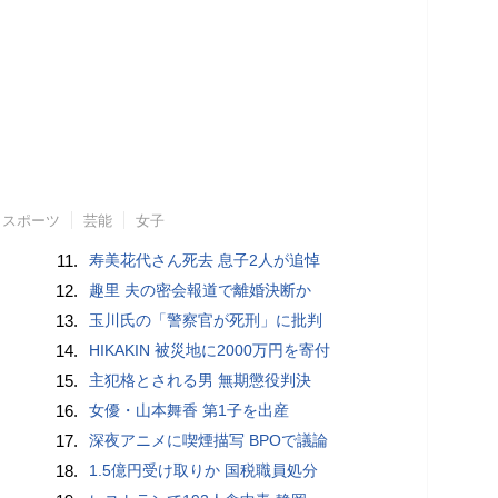
スポーツ
芸能
女子
11.
寿美花代さん死去 息子2人が追悼
12.
趣里 夫の密会報道で離婚決断か
13.
玉川氏の「警察官が死刑」に批判
14.
HIKAKIN 被災地に2000万円を寄付
15.
主犯格とされる男 無期懲役判決
16.
女優・山本舞香 第1子を出産
17.
深夜アニメに喫煙描写 BPOで議論
18.
1.5億円受け取りか 国税職員処分