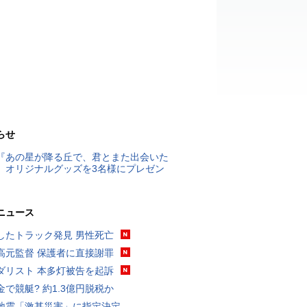
らせ
『あの星が降る丘で、君とまた出会いた
』オリジナルグッズを3名様にプレゼン
ニュース
したトラック発見 男性死亡
高元監督 保護者に直接謝罪
ダリスト 本多灯被告を起訴
金で競艇? 約1.3億円脱税か
地震「激甚災害」に指定決定