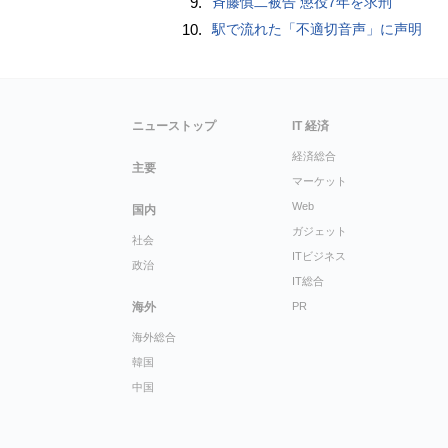
9.
斉藤慎二被告 懲役7年を求刑
10.
駅で流れた「不適切音声」に声明
ニューストップ
IT 経済
経済総合
主要
マーケット
Web
国内
ガジェット
社会
ITビジネス
政治
IT総合
海外
PR
海外総合
韓国
中国