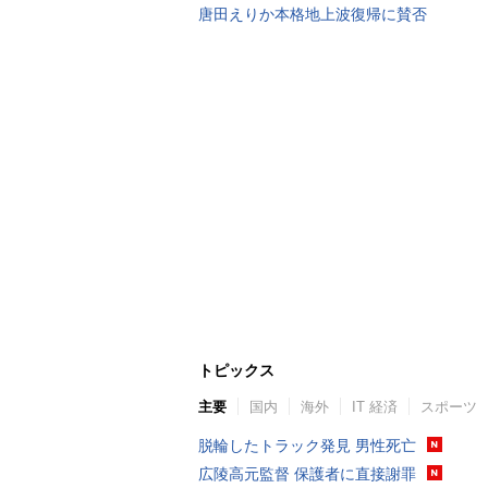
唐田えりか本格地上波復帰に賛否
トピックス
主要
国内
海外
IT 経済
スポーツ
脱輪したトラック発見 男性死亡
広陵高元監督 保護者に直接謝罪