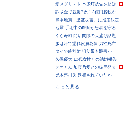
銀メダリスト 本多灯被告を起訴
詐取金で競艇? 約1.3億円脱税か
熊本地震「激甚災害」に指定決定
地震 手術中の医師が患者を守る
くら寿司 閉店間際の大盛り話題
服は汗で濡れ皮膚乾燥 男性死亡
タイで銃乱射 祖父母も殺害か
久保優太 10代女性との結婚報告
テオくん 加藤乃愛との破局発表
黒木啓司氏 逮捕されていたか
もっと見る