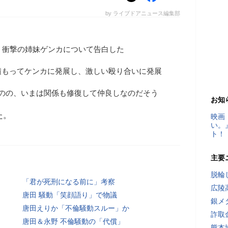
by ライブドアニュース編集部
、衝撃の姉妹ゲンカについて告白した
積もってケンカに発展し、激しい殴り合いに発展
ものの、いまは関係も修復して仲良しなのだそう
お知
た。
映画
い。
ト！
主要
脱輪
「君が死刑になる前に」考察
広陵
唐田 騒動「笑顔語り」で物議
銀メ
唐田えりか「不倫騒動スルー」か
詐取
唐田＆永野 不倫騒動の「代償」
熊本