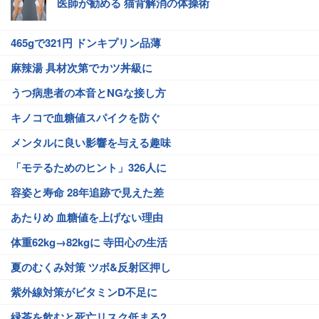
医師が勧める 猫背解消の体操術
465gで321円 ドンキプリン品薄
麻辣湯 具材次第でカツ丼級に
うつ病患者の本音とNGな接し方
キノコで血糖値スパイクを防ぐ
メンタルに良い影響を与える趣味
「モテるためのヒント」326人に
容姿と寿命 28年追跡で見えた差
あたりめ 血糖値を上げない理由
体重62kg→82kgに 寺田心の生活
夏のむくみ対策 ツボ&反射区押し
紫外線対策がビタミンD不足に
緑茶を飲むと死亡リスク低まる?