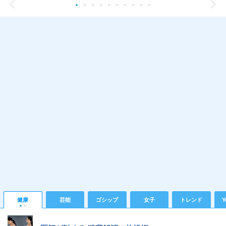
健康
芸能
ゴシップ
女子
トレンド
Y