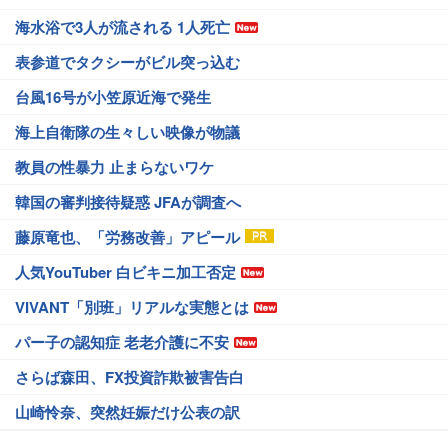
海水浴で3人が流される 1人死亡
表参道でタクシーがビル突っ込む
台風16号が小笠原近海で発生
海上自衛隊の生々しい映像が物議
教員の性暴力 止まらないワケ
韓国の審判接待疑惑 JFAが調査へ
藤原竜也、「労務改善」アピール
人気YouTuber 白ビキニ加工否定
VIVANT「別班」リアルな実態とは
パー子の認知症 老老介護に不安
さらば森田、FX投資詐欺被害告白
山崎怜奈、突然妊娠だけ公表の訳