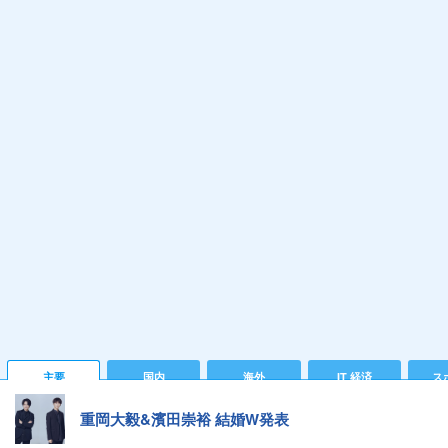
主要
国内
海外
IT 経済
ス
重岡大毅&濱田崇裕 結婚W発表