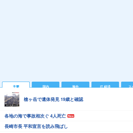
主要
国内
海外
IT 経済
ス
槍ヶ岳で遺体発見 19歳と確認
各地の海で事故相次ぐ 4人死亡
長崎市長 平和宣言を読み飛ばし