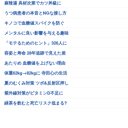
麻辣湯 具材次第でカツ丼級に
うつ病患者の本音とNGな接し方
キノコで血糖値スパイクを防ぐ
メンタルに良い影響を与える趣味
「モテるためのヒント」326人に
容姿と寿命 28年追跡で見えた差
あたりめ 血糖値を上げない理由
体重62kg→82kgに 寺田心の生活
夏のむくみ対策 ツボ&反射区押し
紫外線対策がビタミンD不足に
緑茶を飲むと死亡リスク低まる?