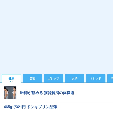
健康
芸能
ゴシップ
女子
トレンド
Y
医師が勧める 猫背解消の体操術
465gで321円 ドンキプリン品薄