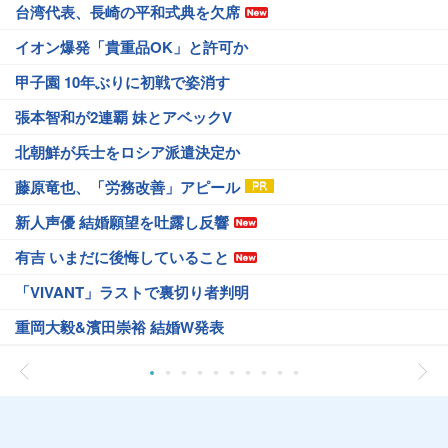
台湾代表、長崎の平和式典を欠席
イオン爆発「貴重品OK」と許可か
甲子園 10年ぶりに初戦で姿消す
張本智和が2連覇 妹とアベックV
北朝鮮が兵士をロシア派遣決定か
藤原竜也、「労務改善」アピール
新人声優 結婚願望を吐露し反響
有吉 いまだに後悔していること
「VIVANT」ラストで裏切り者判明
重岡大毅&濱田崇裕 結婚W発表