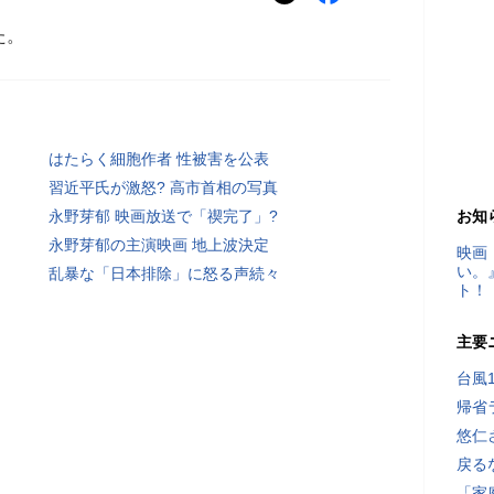
た。
はたらく細胞作者 性被害を公表
習近平氏が激怒? 高市首相の写真
永野芽郁 映画放送で「禊完了」?
お知
永野芽郁の主演映画 地上波決定
映画
い。
乱暴な「日本排除」に怒る声続々
ト！
主要
台風
帰省
悠仁
戻る
「家