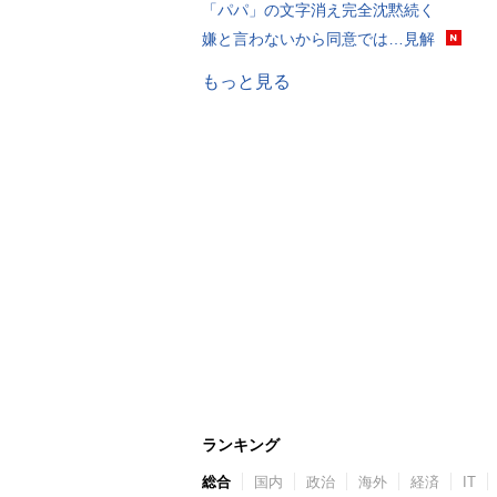
「パパ」の文字消え完全沈黙続く
嫌と言わないから同意では…見解
もっと見る
ランキング
総合
国内
政治
海外
経済
IT