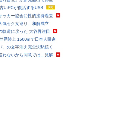
 古いPCが復活するUSB
サッカー協会に性的接待過去
人気セク女巡り…和解成立
の軌道に戻った 大谷再注目
0世界陸上 1500mで日本人躍進
パ」の文字消え完全沈黙続く
言わないから同意では…見解