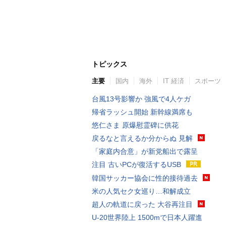
トピックス
主要
国内
海外
IT 経済
スポーツ
台風13号影響か 強風で4人ケガ
帰省ラッシュ開始 新幹線満席も
悠仁さま 原爆慰霊碑に供花
戻るなと言えるか分からぬ 見解
「家庭内合意」が新党船出で露呈
注目 古いPCが復活するUSB
韓国サッカー協会に性的接待過去
米の人気セク女巡り…和解成立
超人の軌道に戻った 大谷再注目
U-20世界陸上 1500mで日本人躍進