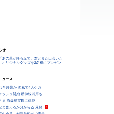
らせ
『あの星が降る丘で、君とまた出会いた
』オリジナルグッズを3名様にプレゼン
ニュース
13号影響か 強風で4人ケガ
ラッシュ開始 新幹線満席も
さま 原爆慰霊碑に供花
なと言えるか分からぬ 見解
庭内合意」が新党船出で露呈