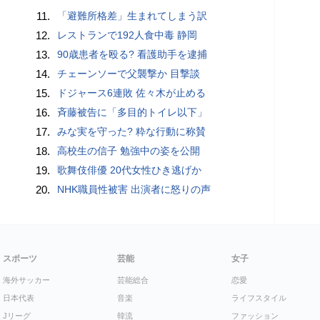
11.
「避難所格差」生まれてしまう訳
12.
レストランで192人食中毒 静岡
13.
90歳患者を殴る? 看護助手を逮捕
14.
チェーンソーで父襲撃か 目撃談
15.
ドジャース6連敗 佐々木が止める
16.
斉藤被告に「多目的トイレ以下」
17.
みな実を守った? 粋な行動に称賛
18.
高校生の信子 勉強中の姿を公開
19.
歌舞伎俳優 20代女性ひき逃げか
20.
NHK職員性被害 出演者に怒りの声
スポーツ
芸能
女子
海外サッカー
芸能総合
恋愛
日本代表
音楽
ライフスタイル
Jリーグ
韓流
ファッション