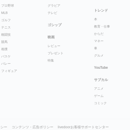
プロ野球
グラビア
トレンド
MLB
テレビ
本
ゴルフ
ゴシップ
教育・仕事
テニス
からだ
格闘技
映画
マネー
競馬
レビュー
車
相撲
プレゼント
グルメ
バスケ
特集
バレー
YouTube
フィギュア
サブカル
アニメ
ゲーム
コミック
リシー
コンテンツ・広告ポリシー
livedoorお客様サポートセンター