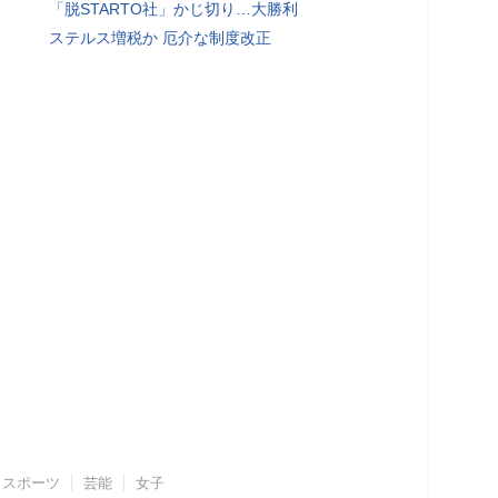
「脱STARTO社」かじ切り…大勝利
ステルス増税か 厄介な制度改正
スポーツ
芸能
女子