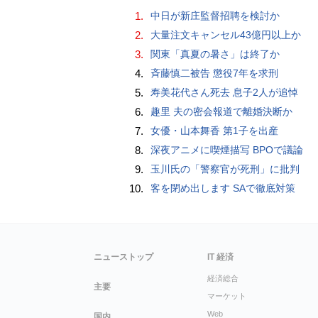
1.
中日が新庄監督招聘を検討か
2.
大量注文キャンセル43億円以上か
3.
関東「真夏の暑さ」は終了か
4.
斉藤慎二被告 懲役7年を求刑
5.
寿美花代さん死去 息子2人が追悼
6.
趣里 夫の密会報道で離婚決断か
7.
女優・山本舞香 第1子を出産
8.
深夜アニメに喫煙描写 BPOで議論
9.
玉川氏の「警察官が死刑」に批判
10.
客を閉め出します SAで徹底対策
ニューストップ
IT 経済
経済総合
主要
マーケット
Web
国内