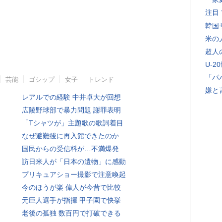
注目
韓国
米の
超人
U-2
「パ
芸能
ゴシップ
女子
トレンド
嫌と
レアルでの経験 中井卓大が回想
広陵野球部で暴力問題 謝罪表明
「Tシャツが」主題歌の歌詞着目
なぜ避難後に再入館できたのか
国民からの受信料が…不満爆発
訪日米人が「日本の遺物」に感動
プリキュアショー撮影で注意喚起
今のほうが楽 偉人が今昔で比較
元巨人選手が指揮 甲子園で快挙
老後の孤独 数百円で打破できる