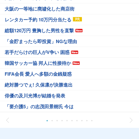
大阪の一等地に廃墟化した商店街
レンタカー予約 10万円分当たる
総額120万円 豊胸した男性を直撃
「金貯まったら即投資」NGな理由
若手だらけの巨人がV争い 困惑
韓国サッカー協 邦人に性接待か
FIFA会長 愛人へ多額の金銭疑惑
絶対勝つでぇ! 久保凛が決勝進出
俳優の及川光博が結婚を発表
「要介護5」の志茂田景樹氏 今は