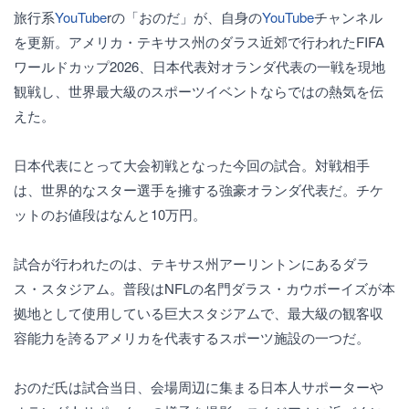
旅行系
YouTube
rの「おのだ」が、自身の
YouTube
チャンネル
を更新。アメリカ・テキサス州のダラス近郊で行われたFIFA
ワールドカップ2026、日本代表対オランダ代表の一戦を現地
観戦し、世界最大級のスポーツイベントならではの熱気を伝
えた。
日本代表にとって大会初戦となった今回の試合。対戦相手
は、世界的なスター選手を擁する強豪オランダ代表だ。チケ
ットのお値段はなんと10万円。
試合が行われたのは、テキサス州アーリントンにあるダラ
ス・スタジアム。普段はNFLの名門ダラス・カウボーイズが本
拠地として使用している巨大スタジアムで、最大級の観客収
容能力を誇るアメリカを代表するスポーツ施設の一つだ。
おのだ氏は試合当日、会場周辺に集まる日本人サポーターや