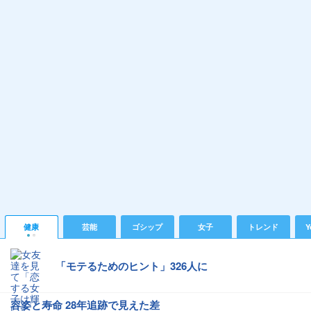
健康
芸能
ゴシップ
女子
トレンド
Y
「モテるためのヒント」326人に
容姿と寿命 28年追跡で見えた差