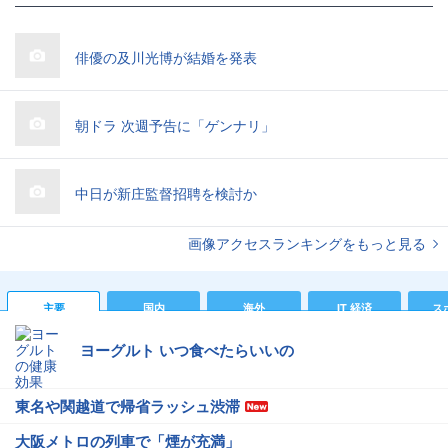
俳優の及川光博が結婚を発表
朝ドラ 次週予告に「ゲンナリ」
中日が新庄監督招聘を検討か
画像アクセスランキングをもっと見る
主要
国内
海外
IT 経済
ス
ヨーグルト いつ食べたらいいの
東名や関越道で帰省ラッシュ渋滞
大阪メトロの列車で「煙が充満」