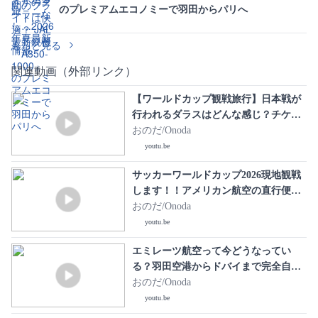
のプレミアムエコノミーで羽田からパリへ
もっと見る
関連動画（外部リンク）
【ワールドカップ観戦旅行】日本戦が
行われるダラスはどんな感じ？チケッ
ト10万円…現地の物価もヤバすぎた…
おのだ/Onoda
youtu.be
サッカーワールドカップ2026現地観戦
します！！アメリカン航空の直行便で
日本からアメリカ・ダラスへ✈️
おのだ/Onoda
youtu.be
エミレーツ航空って今どうなってい
る？羽田空港からドバイまで完全自己
責任で向かいます。。
おのだ/Onoda
youtu.be