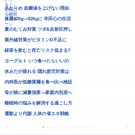
あたりめ 血糖値を上げない理由
体重62kg→82kgに 寺田心の生活
夏のむくみ対策 ツボ&反射区押し
紫外線対策がビタミンD不足に
緑茶を飲むと死亡リスク低まる?
ヨーグルト いつ食べたらいいの
休みだが疲れる 隠れ疲労対策は
内科医が低糖質麺を食べ比べ検証
母が娘に減量強要→家庭内別居へ
睡眠時の悩みを解消する過ごし方
運動より代謝 人体の省エネ戦略