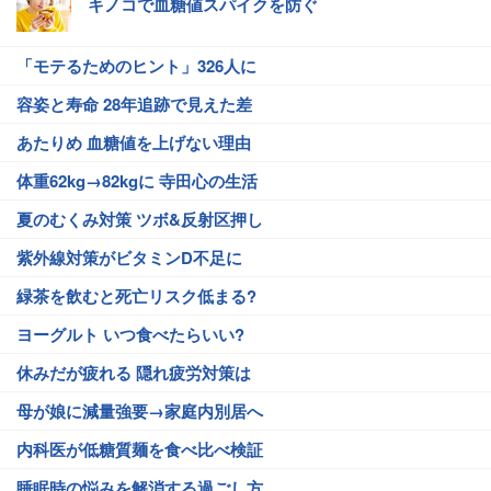
キノコで血糖値スパイクを防ぐ
「モテるためのヒント」326人に
容姿と寿命 28年追跡で見えた差
あたりめ 血糖値を上げない理由
体重62kg→82kgに 寺田心の生活
夏のむくみ対策 ツボ&反射区押し
紫外線対策がビタミンD不足に
緑茶を飲むと死亡リスク低まる?
ヨーグルト いつ食べたらいい?
休みだが疲れる 隠れ疲労対策は
母が娘に減量強要→家庭内別居へ
内科医が低糖質麺を食べ比べ検証
睡眠時の悩みを解消する過ごし方