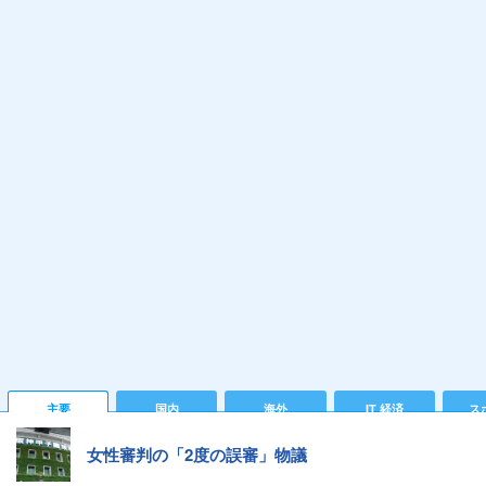
主要
国内
海外
IT 経済
ス
女性審判の「2度の誤審」物議