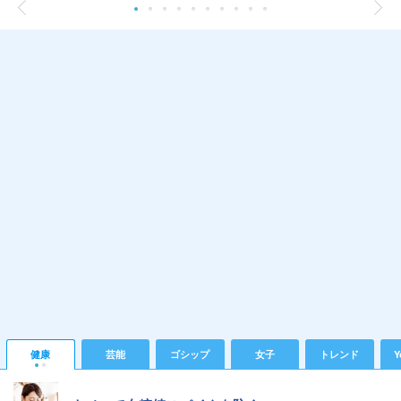
健康
芸能
ゴシップ
女子
トレンド
Y