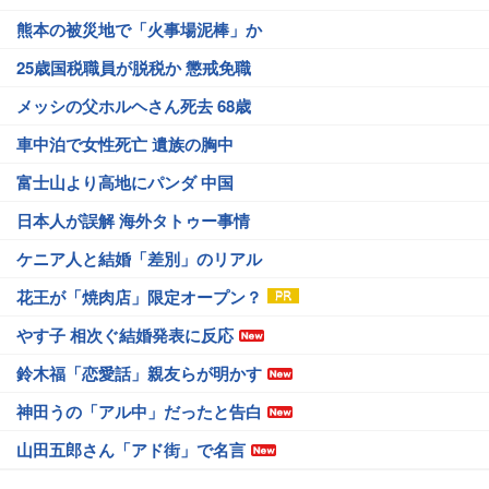
熊本の被災地で「火事場泥棒」か
25歳国税職員が脱税か 懲戒免職
メッシの父ホルヘさん死去 68歳
車中泊で女性死亡 遺族の胸中
富士山より高地にパンダ 中国
日本人が誤解 海外タトゥー事情
ケニア人と結婚「差別」のリアル
花王が「焼肉店」限定オープン？
やす子 相次ぐ結婚発表に反応
鈴木福「恋愛話」親友らが明かす
神田うの「アル中」だったと告白
山田五郎さん「アド街」で名言