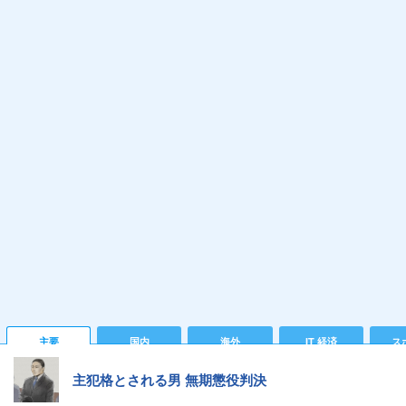
主要
国内
海外
IT 経済
ス
主犯格とされる男 無期懲役判決