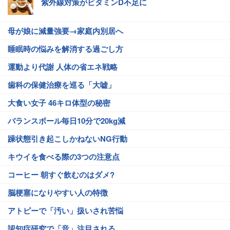
紫外線対策がビタミンD不足に
母が娘に減量強要→家庭内別居へ
睡眠時の悩みを解消する過ごし方
運動より代謝 人体の省エネ戦略
歯科の保健治療を巡る「大嘘」
大食い女子 46キロ体型の秘密
バランスボール毎日10分で20kg減
躁状態引き起こしかねないNG行動
キウイを食べる際の3つの注意点
コーヒー 朝すぐ飲むのはダメ?
脳梗塞になりやすい人の特徴
アトピーで「汚い」扱いされ苦悩
認知症研究で「音」注目される