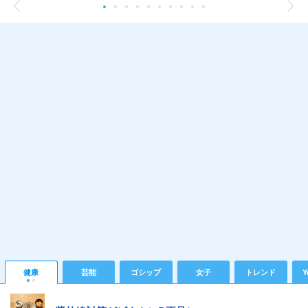
健康
芸能
ゴシップ
女子
トレンド
Y