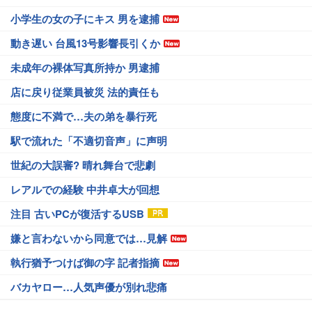
小学生の女の子にキス 男を逮捕
動き遅い 台風13号影響長引くか
未成年の裸体写真所持か 男逮捕
店に戻り従業員被災 法的責任も
態度に不満で…夫の弟を暴行死
駅で流れた「不適切音声」に声明
世紀の大誤審? 晴れ舞台で悲劇
レアルでの経験 中井卓大が回想
注目 古いPCが復活するUSB
嫌と言わないから同意では…見解
執行猶予つけば御の字 記者指摘
バカヤロー…人気声優が別れ悲痛