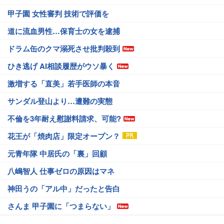
甲子園 女性審判 技術で評価を
道に流血男性…保育士の女を逮捕
ドラム缶のクマ溺死させ批判殺到
ひき逃げ AI相談履歴がウソ暴く
激増する「直美」若手医師の本音
サンダル登山より…遭難の実態
不倫を3年耐え慰謝料請求、可能?
花王が「焼肉店」限定オープン？
元青年隊 中居氏の「裏」回顧
八嶋智人 仕事ゼロの原因はマネ
神田うの「アル中」だったと告白
さんま 甲子園に「つまらない」