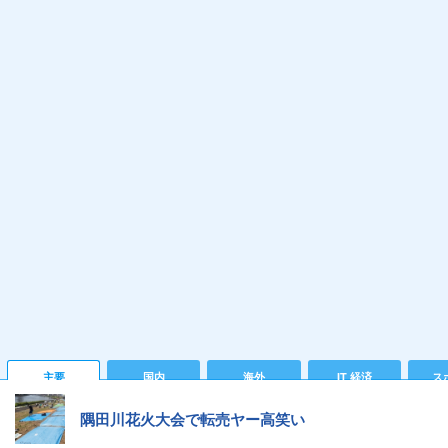
主要
国内
海外
IT 経済
ス
隅田川花火大会で転売ヤー高笑い