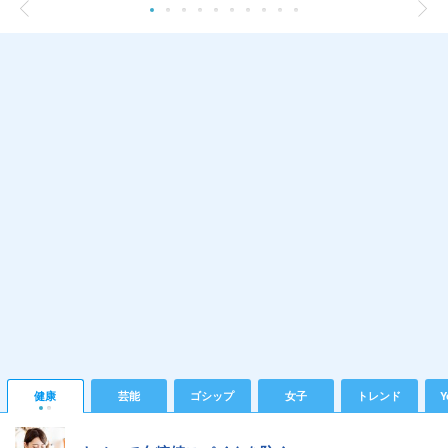
健康
芸能
ゴシップ
女子
トレンド
Y