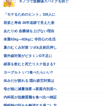
キノコで血糖値スパイクを防ぐ
「モテるためのヒント」326人に
容姿と寿命 28年追跡で見えた差
あたりめ 血糖値を上げない理由
体重62kg→82kgに 寺田心の生活
夏のむくみ対策 ツボ&反射区押し
紫外線対策がビタミンD不足に
緑茶を飲むと死亡リスク低まる?
ヨーグルト いつ食べたらいい?
休みだが疲れる 隠れ疲労対策は
母が娘に減量強要→家庭内別居へ
内科医が低糖質麺を食べ比べ検証
睡眠時の悩みを解消する過ごし方