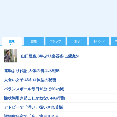
健康
芸能
ゴシップ
女子
トレンド
Y
山口達也 8年ぶり楽器姿に感涙か
運動より代謝 人体の省エネ戦略
大食い女子 46キロ体型の秘密
バランスボール毎日10分で20kg減
躁状態引き起こしかねないNG行動
アトピーで「汚い」扱いされ苦悩
認知症研究で「音」注目される