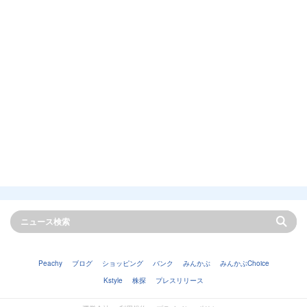
Peachy
ブログ
ショッピング
バンク
みんかぶ
みんかぶChoice
Kstyle
株探
プレスリリース