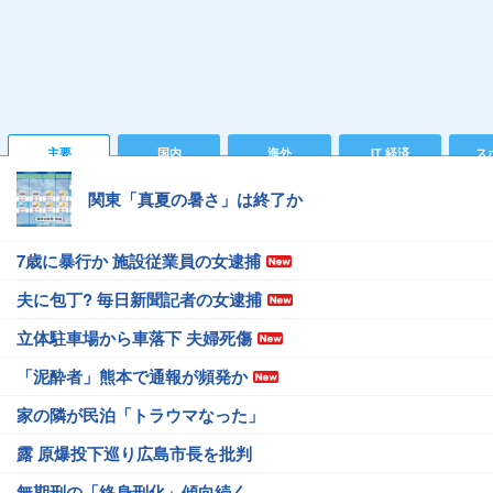
主要
国内
海外
IT 経済
ス
関東「真夏の暑さ」は終了か
7歳に暴行か 施設従業員の女逮捕
夫に包丁? 毎日新聞記者の女逮捕
立体駐車場から車落下 夫婦死傷
「泥酔者」熊本で通報が頻発か
家の隣が民泊「トラウマなった」
露 原爆投下巡り広島市長を批判
無期刑の「終身刑化」傾向続く