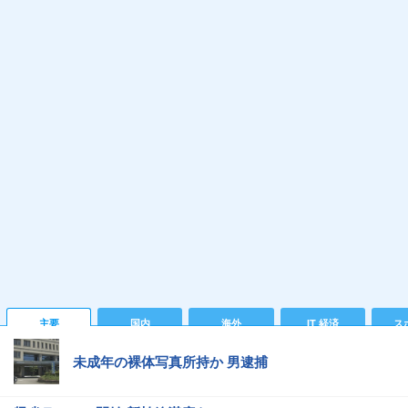
主要
国内
海外
IT 経済
ス
未成年の裸体写真所持か 男逮捕