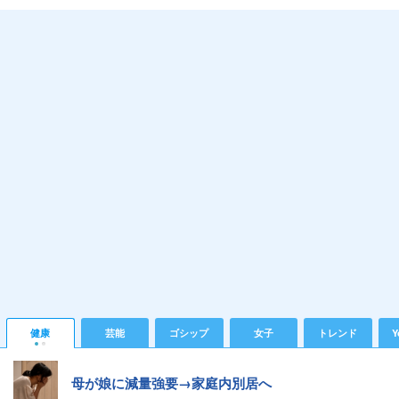
健康
芸能
ゴシップ
女子
トレンド
Y
母が娘に減量強要→家庭内別居へ