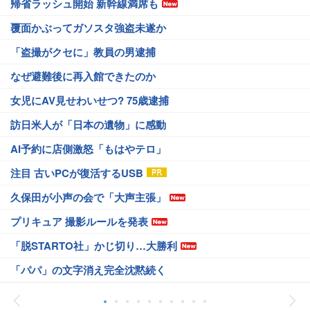
帰省ラッシュ開始 新幹線満席も
覆面かぶってガソスタ強盗未遂か
「盗撮がクセに」教員の男逮捕
なぜ避難後に再入館できたのか
女児にAV見せわいせつ? 75歳逮捕
訪日米人が「日本の遺物」に感動
AI予約に店側激怒「もはやテロ」
注目 古いPCが復活するUSB
久保田が小声の会で「大声主張」
プリキュア 撮影ルールを発表
「脱STARTO社」かじ切り…大勝利
「パパ」の文字消え完全沈黙続く