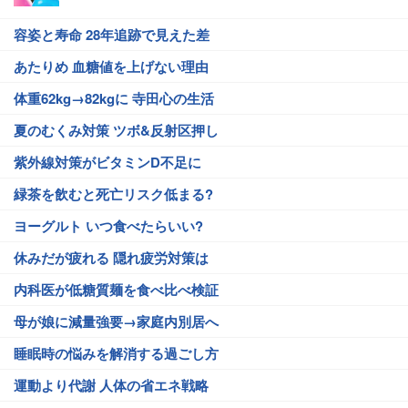
容姿と寿命 28年追跡で見えた差
あたりめ 血糖値を上げない理由
体重62kg→82kgに 寺田心の生活
夏のむくみ対策 ツボ&反射区押し
紫外線対策がビタミンD不足に
緑茶を飲むと死亡リスク低まる?
ヨーグルト いつ食べたらいい?
休みだが疲れる 隠れ疲労対策は
内科医が低糖質麺を食べ比べ検証
母が娘に減量強要→家庭内別居へ
睡眠時の悩みを解消する過ごし方
運動より代謝 人体の省エネ戦略