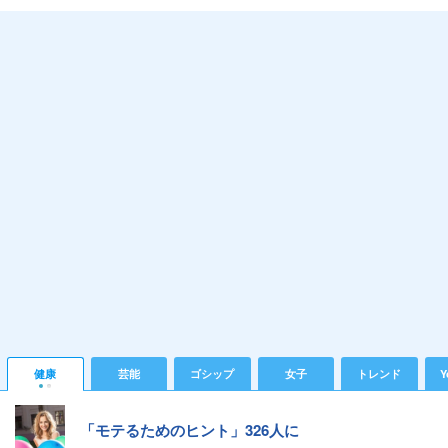
健康
芸能
ゴシップ
女子
トレンド
Y
「モテるためのヒント」326人に