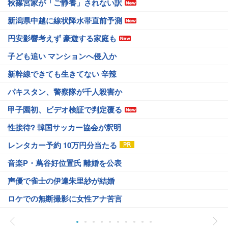
秋篠宮家が「ご静養」されない訳
新潟県中越に線状降水帯直前予測
円安影響考えず 豪遊する家庭も
子ども追い マンションへ侵入か
新幹線できても生きてない 辛辣
パキスタン、警察隊が千人殺害か
甲子園初、ビデオ検証で判定覆る
性接待? 韓国サッカー協会が釈明
レンタカー予約 10万円分当たる
音楽P・蔦谷好位置氏 離婚を公表
声優で雀士の伊達朱里紗が結婚
ロケでの無断撮影に女性アナ苦言