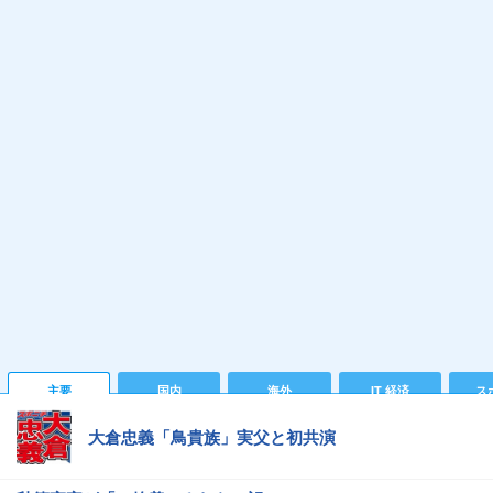
主要
国内
海外
IT 経済
ス
大倉忠義「鳥貴族」実父と初共演