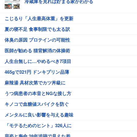
冷蔵庫を見れば貯まる家かわかる
こじるり「人生最高体重」を更新
夏の寝不足 食事制限でも太る訳
体臭の原因 プロテインの可能性
医師が勧める 猫背解消の体操術
人生台無しに…やめるべき7項目
465gで321円 ドンキプリン品薄
麻辣湯 具材次第でカツ丼級に
うつ病患者の本音とNGな接し方
キノコで血糖値スパイクを防ぐ
メンタルに良い影響を与える趣味
「モテるためのヒント」326人に
容姿と寿命 28年追跡で見えた差