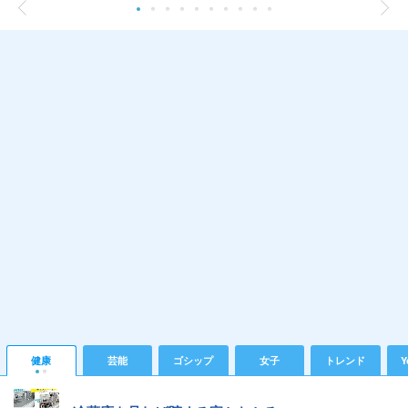
健康
芸能
ゴシップ
女子
トレンド
Y