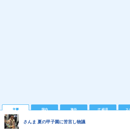
主要
国内
海外
IT 経済
ス
さんま 夏の甲子園に苦言し物議