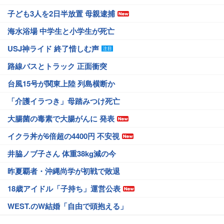
子ども3人を2日半放置 母親逮捕
海水浴場 中学生と小学生が死亡
USJ神ライド 終了惜しむ声
路線バスとトラック 正面衝突
台風15号が関東上陸 列島横断か
「介護イラつき」母踏みつけ死亡
大腸菌の毒素で大腸がんに 発表
イクラ丼が6倍超の4400円 不安視
井脇ノブ子さん 体重38kg減の今
昨夏覇者・沖縄尚学が初戦で敗退
18歳アイドル「子持ち」運営公表
WEST.のW結婚「自由で頭抱える」