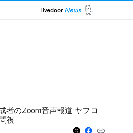
者のZoom音声報道 ヤフコ
問視