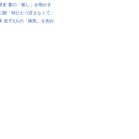
耕史 妻の「推し」を明かす
二朗「何ひとつ言えなくて」
美 息子2人の「病気」を告白