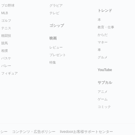
プロ野球
グラビア
トレンド
MLB
テレビ
本
ゴルフ
ゴシップ
教育・仕事
テニス
からだ
格闘技
映画
マネー
競馬
レビュー
車
相撲
プレゼント
グルメ
バスケ
特集
バレー
YouTube
フィギュア
サブカル
アニメ
ゲーム
コミック
リシー
コンテンツ・広告ポリシー
livedoorお客様サポートセンター