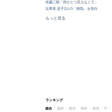
佐藤二朗「何ひとつ言えなくて」
辻希美 息子2人の「病気」を告白
もっと見る
ランキング
総合
国内
政治
海外
経済
IT