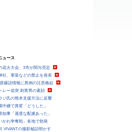
ニュース
の花火大会、3市が関与否定
神社、軍装などの禁止を発表
K 原爆誤情報に異例の注意喚起
トレー追突 刺青男の素顔
ウジ氏の熊本支援方法に反響
園中継で異変「どうした」
県知事「過度な配慮あった」
いかわ争奪戦」各地で勃発
川 VIVANTの撮影秘話明かす