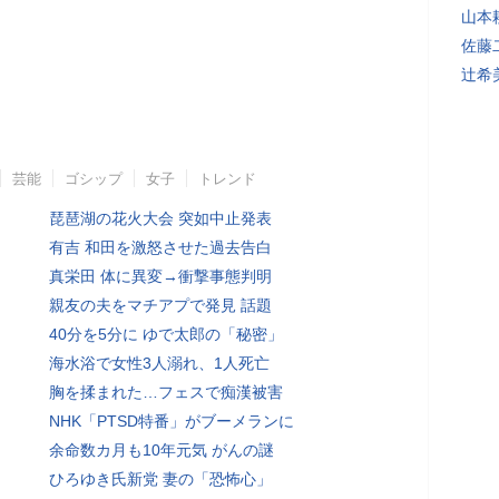
山本
佐藤
辻希
芸能
ゴシップ
女子
トレンド
琵琶湖の花火大会 突如中止発表
有吉 和田を激怒させた過去告白
真栄田 体に異変→衝撃事態判明
親友の夫をマチアプで発見 話題
40分を5分に ゆで太郎の「秘密」
海水浴で女性3人溺れ、1人死亡
胸を揉まれた…フェスで痴漢被害
NHK「PTSD特番」がブーメランに
余命数カ月も10年元気 がんの謎
ひろゆき氏新党 妻の「恐怖心」