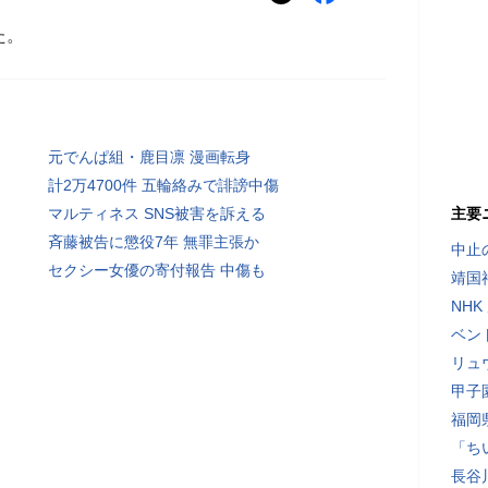
た。
元でんぱ組・鹿目凛 漫画転身
計2万4700件 五輪絡みで誹謗中傷
マルティネス SNS被害を訴える
主要
斉藤被告に懲役7年 無罪主張か
中止
セクシー女優の寄付報告 中傷も
靖国
NH
ベン
リュ
甲子
福岡
「ち
長谷