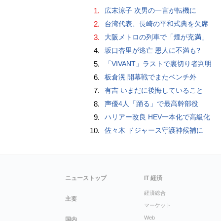
1.
広末涼子 次男の一言が転機に
2.
台湾代表、長崎の平和式典を欠席
3.
大阪メトロの列車で「煙が充満」
4.
坂口杏里が逃亡 恩人に不満も?
5.
「VIVANT」ラストで裏切り者判明
6.
板倉滉 開幕戦でまたベンチ外
7.
有吉 いまだに後悔していること
8.
声優4人「踊る」で最高幹部役
9.
ハリアー改良 HEV一本化で高級化
10.
佐々木 ドジャース守護神候補に
ニューストップ
IT 経済
経済総合
主要
マーケット
Web
国内