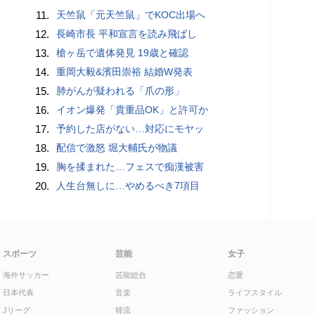
11.
天竺鼠「元天竺鼠」でKOC出場へ
12.
長崎市長 平和宣言を読み飛ばし
13.
槍ヶ岳で遺体発見 19歳と確認
14.
重岡大毅&濱田崇裕 結婚W発表
15.
肺がんが疑われる「爪の形」
16.
イオン爆発「貴重品OK」と許可か
17.
予約した店がない…対応にモヤッ
18.
配信で激怒 堀大輔氏が物議
19.
胸を揉まれた…フェスで痴漢被害
20.
人生台無しに…やめるべき7項目
スポーツ
芸能
女子
海外サッカー
芸能総合
恋愛
日本代表
音楽
ライフスタイル
Jリーグ
韓流
ファッション