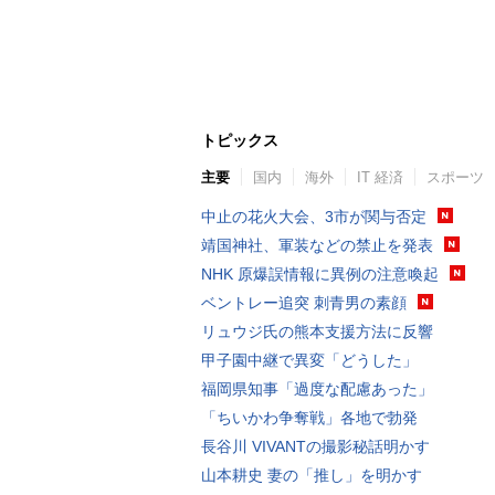
トピックス
主要
国内
海外
IT 経済
スポーツ
中止の花火大会、3市が関与否定
靖国神社、軍装などの禁止を発表
NHK 原爆誤情報に異例の注意喚起
ベントレー追突 刺青男の素顔
リュウジ氏の熊本支援方法に反響
甲子園中継で異変「どうした」
福岡県知事「過度な配慮あった」
「ちいかわ争奪戦」各地で勃発
長谷川 VIVANTの撮影秘話明かす
山本耕史 妻の「推し」を明かす