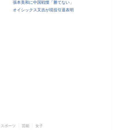
張本美和に中国戦慄「勝てない」
オイシックス又吉が現役引退表明
スポーツ
芸能
女子