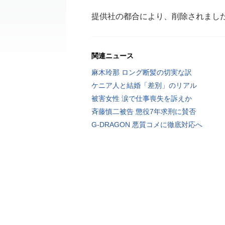
提供社の都合により、削除されまし
関連ニュース
麻木玲那 ロング断髪の切実な訳
ケニア人と結婚「差別」のリアル
被害女性 涙で仕事喪失を訴えか
斉藤慎二被告 懲役7年求刑に賛否
G-DRAGON 悪質コメに徹底対応へ