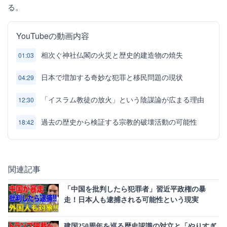
る。
YouTubeの動画内容
相次ぐ神社仏閣の火災と歴史的建造物の焼失
01:03
日本で増加する奇妙な犯罪と移民問題の現状
04:29
「イスラム教徒の放火」という陰謀論が広まる理由
12:30
過去の歴史から検証する宗教的破壊活動の可能性
18:42
関連記事
「中国を批判したら犯罪者」習近平政権の暴
走！日本人も逮捕される可能性という現実
建国250周年を巡る歴史認識の対立と「やりすぎ