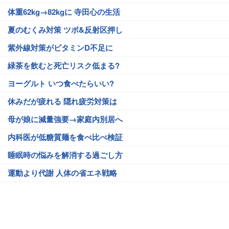
体重62kg→82kgに 寺田心の生活
夏のむくみ対策 ツボ&反射区押し
紫外線対策がビタミンD不足に
緑茶を飲むと死亡リスク低まる?
ヨーグルト いつ食べたらいい?
休みだが疲れる 隠れ疲労対策は
母が娘に減量強要→家庭内別居へ
内科医が低糖質麺を食べ比べ検証
睡眠時の悩みを解消する過ごし方
運動より代謝 人体の省エネ戦略