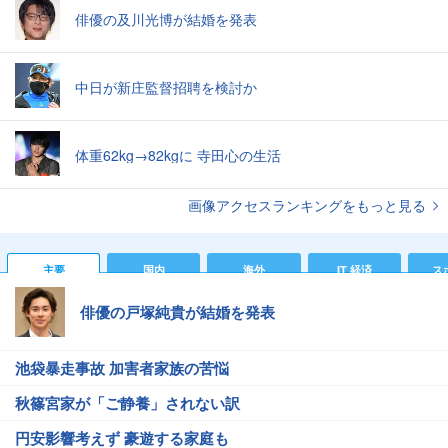
俳優の及川光博が結婚を発表
中日が新庄監督招聘を検討か
体重62kg→82kgに 寺田心の生活
画像アクセスランキングをもっと見る
主要
国内
海外
IT 経済
ス
俳優の戸塚純貴が結婚を発表
池袋暴走事故 加害者家族の苦悩
秋篠宮家が「ご静養」されない訳
円安影響考えず 豪遊する家庭も