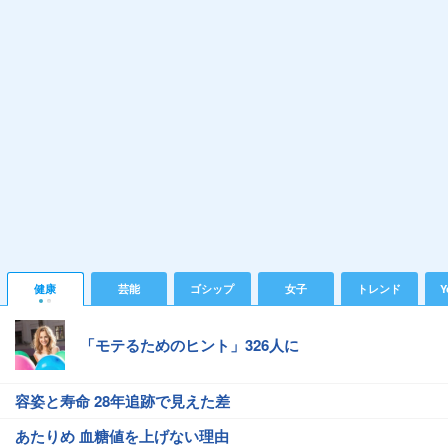
健康
芸能
ゴシップ
女子
トレンド
Y
「モテるためのヒント」326人に
容姿と寿命 28年追跡で見えた差
あたりめ 血糖値を上げない理由