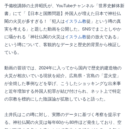
予備校講師の土井昭氏が、YouTubeチャンネル「世界史解体新
書」にて「【日本と国際問題】外国人が増えた日本で神社仏
閣の火災が多すぎる！「犯人は
イスラム教
徒」という噂の真
実を考える」と題した動画を公開した。SNSでまことしやか
に囁かれる「神社仏閣の火災は
イスラム教
徒の放火である」
という噂について、客観的なデータと歴史的背景から検証し
ている。
動画の冒頭では、2024年に入ってから国内で歴史的建造物の
火災が相次いでいる現状を紹介。広島県・宮島の「霊火堂」
が全焼した事例などを挙げ、こうしたショッキングな出来事
と近年増加する外国人犯罪が結び付けられ、ネット上で特定
の宗教を標的にした陰謀論が拡散していると語った。
土井氏はこの噂に対し、実際のデータに基づく考察を提示す
る。神社仏閣の火災は毎年60から80件ほど発生しており、空