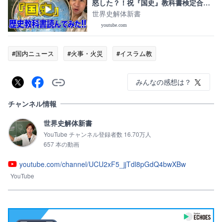
怒した？！祝『国史』教科書検定合
格！
世界史解体新書
youtube.com
#国内ニュース
#火事・火災
#イスラム教
みんなの感想は？
チャンネル情報
世界史解体新書
YouTube チャンネル登録者数 16.70万人
657 本の動画
youtube.com/channel/UCU2xF5_jjTdl8pGdQ4bwXBw
YouTube