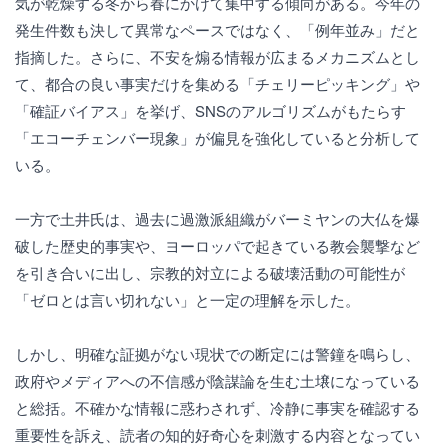
気が乾燥する冬から春にかけて集中する傾向がある。今年の
発生件数も決して異常なペースではなく、「例年並み」だと
指摘した。さらに、不安を煽る情報が広まるメカニズムとし
て、都合の良い事実だけを集める「チェリーピッキング」や
「確証バイアス」を挙げ、SNSのアルゴリズムがもたらす
「エコーチェンバー現象」が偏見を強化していると分析して
いる。
一方で土井氏は、過去に過激派組織がバーミヤンの大仏を爆
破した歴史的事実や、ヨーロッパで起きている教会襲撃など
を引き合いに出し、宗教的対立による破壊活動の可能性が
「ゼロとは言い切れない」と一定の理解を示した。
しかし、明確な証拠がない現状での断定には警鐘を鳴らし、
政府やメディアへの不信感が陰謀論を生む土壌になっている
と総括。不確かな情報に惑わされず、冷静に事実を確認する
重要性を訴え、読者の知的好奇心を刺激する内容となってい