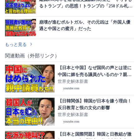
るトランプ」の思惑！トランプの「250ドル札」
発行計画は左翼への対抗だった
崩壊が進むポルトガル、その元凶は「外国人優
遇と中国との蜜月」だった
もっと見る
関連動画（外部リンク）
【日本と中国】なぜ国民の声とは逆に
中国に媚を売る議員がいるのか？親中
議員の真実！
世界史解体新書
youtube.com
【日韓関係】韓国が日本を嫌う理由！
反日教育と恨の文化の影響
世界史解体新書
youtube.com
【日本と国際問題】韓国と日教組が激