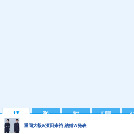
主要
国内
海外
IT 経済
ス
重岡大毅&濱田崇裕 結婚W発表