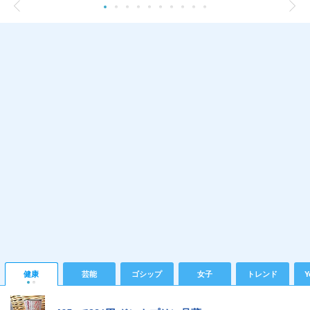
健康
芸能
ゴシップ
女子
トレンド
Y