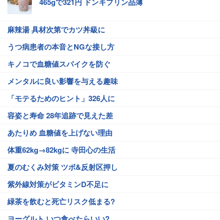
465gで321円 ドンキプリン品薄
麻辣湯 具材次第でカツ丼級に
うつ病患者の本音とNGな接し方
キノコで血糖値スパイクを防ぐ
メンタルに良い影響を与える趣味
「モテるためのヒント」326人に
容姿と寿命 28年追跡で見えた差
あたりめ 血糖値を上げない理由
体重62kg→82kgに 寺田心の生活
夏のむくみ対策 ツボ&反射区押し
紫外線対策がビタミンD不足に
緑茶を飲むと死亡リスク低まる?
ヨーグルト いつ食べたらいい?