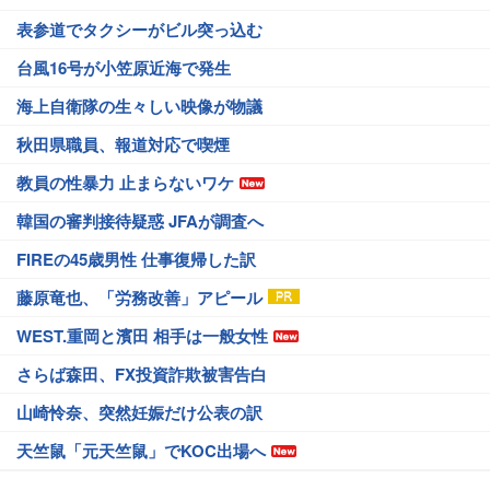
表参道でタクシーがビル突っ込む
台風16号が小笠原近海で発生
海上自衛隊の生々しい映像が物議
秋田県職員、報道対応で喫煙
教員の性暴力 止まらないワケ
韓国の審判接待疑惑 JFAが調査へ
FIREの45歳男性 仕事復帰した訳
藤原竜也、「労務改善」アピール
WEST.重岡と濱田 相手は一般女性
さらば森田、FX投資詐欺被害告白
山崎怜奈、突然妊娠だけ公表の訳
天竺鼠「元天竺鼠」でKOC出場へ