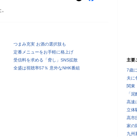
た。
つまみ充実 お酒の選択肢も
定番メニューをお手軽に格上げ
受信料を求める「脅し」SNS拡散
主要
全盛は視聴率57％ 意外なNHK番組
7歳
夫に
関東
「泥
高速
立体
高市
家の
九州