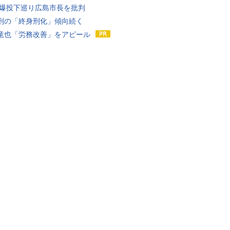
原爆投下巡り広島市長を批判
刑の「終身刑化」傾向続く
竜也「労務改善」をアピール