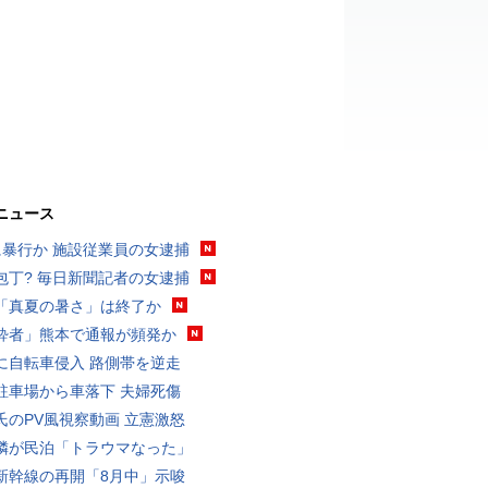
ニュース
に暴行か 施設従業員の女逮捕
包丁? 毎日新聞記者の女逮捕
「真夏の暑さ」は終了か
酔者」熊本で通報が頻発か
に自転車侵入 路側帯を逆走
駐車場から車落下 夫婦死傷
氏のPV風視察動画 立憲激怒
隣が民泊「トラウマなった」
新幹線の再開「8月中」示唆