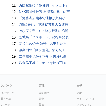
11.
斉藤被告に「多目的トイレ以下」
12.
NHK職員性被害 出演者に怒りの声
13.
「泥酔者」熊本で通報が頻発か
14.
7歳に暴行か 施設従業員の女逮捕
15.
みな実を守った? 粋な行動に称賛
16.
茨城県「パスポート」発行を発表
17.
高校生の信子 勉強中の姿を公開
18.
無期刑の「終身刑化」傾向続く
19.
立体駐車場から車落下 夫婦死傷
20.
印食品工場 生地の上を転げ回る
スポーツ
芸能
女子
海外サッカー
芸能総合
恋愛
日本代表
音楽
ライフスタイル
Jリーグ
韓流
ファッション