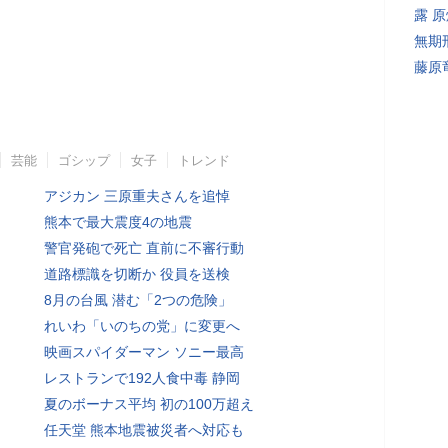
露 
無期
藤原
芸能
ゴシップ
女子
トレンド
アジカン 三原重夫さんを追悼
熊本で最大震度4の地震
警官発砲で死亡 直前に不審行動
道路標識を切断か 役員を送検
8月の台風 潜む「2つの危険」
れいわ「いのちの党」に変更へ
映画スパイダーマン ソニー最高
レストランで192人食中毒 静岡
夏のボーナス平均 初の100万超え
任天堂 熊本地震被災者へ対応も