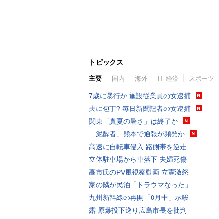
トピックス
主要
国内
海外
IT 経済
スポーツ
7歳に暴行か 施設従業員の女逮捕
夫に包丁? 毎日新聞記者の女逮捕
関東「真夏の暑さ」は終了か
「泥酔者」熊本で通報が頻発か
高速に自転車侵入 路側帯を逆走
立体駐車場から車落下 夫婦死傷
高市氏のPV風視察動画 立憲激怒
家の隣が民泊「トラウマなった」
九州新幹線の再開「8月中」示唆
露 原爆投下巡り広島市長を批判