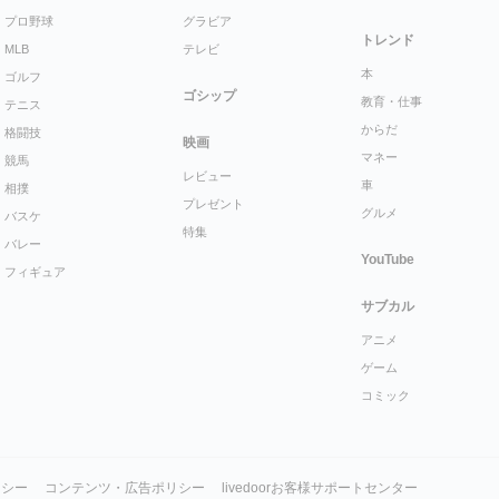
プロ野球
グラビア
トレンド
MLB
テレビ
本
ゴルフ
ゴシップ
教育・仕事
テニス
からだ
格闘技
映画
マネー
競馬
レビュー
車
相撲
プレゼント
グルメ
バスケ
特集
バレー
YouTube
フィギュア
サブカル
アニメ
ゲーム
コミック
リシー
コンテンツ・広告ポリシー
livedoorお客様サポートセンター