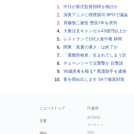
1.
中日が新庄監督招聘を検討か
2.
深夜アニメに喫煙描写 BPOで議論
3.
斉藤慎二被告 懲役7年を求刑
4.
大量注文キャンセル43億円以上か
5.
レストランで192人食中毒 静岡
6.
関東「真夏の暑さ」は終了か
7.
「避難所格差」生まれてしまう訳
8.
チェーンソーで父襲撃か 目撃談
9.
90歳患者を殴る? 看護助手を逮捕
10.
客を閉め出します SAで徹底対策
ニューストップ
IT 経済
経済総合
主要
マーケット
Web
国内