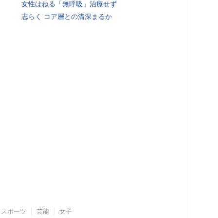
女性はねる「無呼吸」治療せず
志らく コア層との溝深まるか
スポーツ
芸能
女子