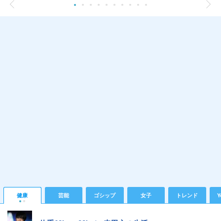
健康
芸能
ゴシップ
女子
トレンド
Y