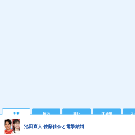
主要
国内
海外
IT 経済
ス
池田直人 佐藤佳奈と電撃結婚