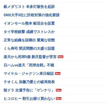
銀メダリスト 本多灯被告を起訴
SNS大手5社に詐欺対策の強化要請
イオンモール熊本 献花台を設置
タイ学校銃撃 成績でストレスか
正常な組織を誤摘出 重篤な状態
くら寿司 閉店間際の大盛り話題
楽天から死球5個 新庄監督が苦言
日ハムvs楽天「死球合戦」不穏
マイケル・ジャクソン来日秘話
テオくん 加藤乃愛との破局発表
朝ドラ 次週予告に「ゲンナリ」
ヒコロヒー 割引お握り買わない