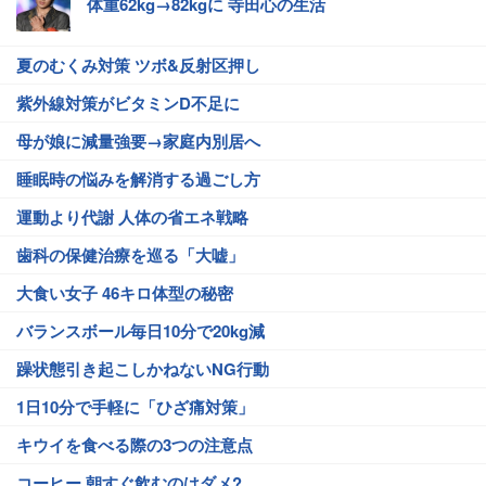
体重62kg→82kgに 寺田心の生活
夏のむくみ対策 ツボ&反射区押し
紫外線対策がビタミンD不足に
母が娘に減量強要→家庭内別居へ
睡眠時の悩みを解消する過ごし方
運動より代謝 人体の省エネ戦略
歯科の保健治療を巡る「大嘘」
大食い女子 46キロ体型の秘密
バランスボール毎日10分で20kg減
躁状態引き起こしかねないNG行動
1日10分で手軽に「ひざ痛対策」
キウイを食べる際の3つの注意点
コーヒー 朝すぐ飲むのはダメ?