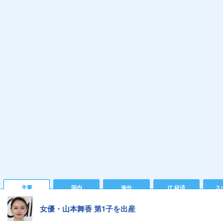
主要
国内
海外
IT 経済
ス
女優・山本舞香 第1子を出産