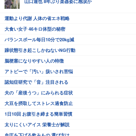
山口達也 8年ぶり楽器姿に感涙か
運動より代謝 人体の省エネ戦略
大食い女子 46キロ体型の秘密
バランスボール毎日10分で20kg減
躁状態引き起こしかねないNG行動
脳梗塞になりやすい人の特徴
アトピーで「汚い」扱いされ苦悩
認知症研究で「音」注目される
夫の「産後うつ」にみられる症状
大豆を摂取してストレス過食防止
1日10回 お腹引き締まる簡単習慣
太りにくいアイス 栄養士が解説
血圧を下げる飲みもの 選び方は