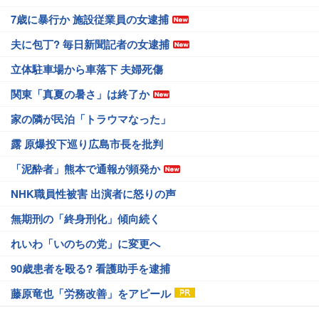
7歳に暴行か 施設従業員の女逮捕
夫に包丁? 毎日新聞記者の女逮捕
立体駐車場から車落下 夫婦死傷
関東「真夏の暑さ」は終了か
家の隣が民泊「トラウマなった」
露 原爆投下巡り広島市長を批判
「泥酔者」熊本で通報が頻発か
NHK職員性被害 出演者に怒りの声
無期刑の「終身刑化」傾向続く
れいわ「いのちの党」に変更へ
90歳患者を殴る? 看護助手を逮捕
藤原竜也「労務改善」をアピール