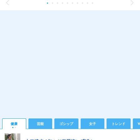
健康
芸能
ゴシップ
女子
トレンド
Y