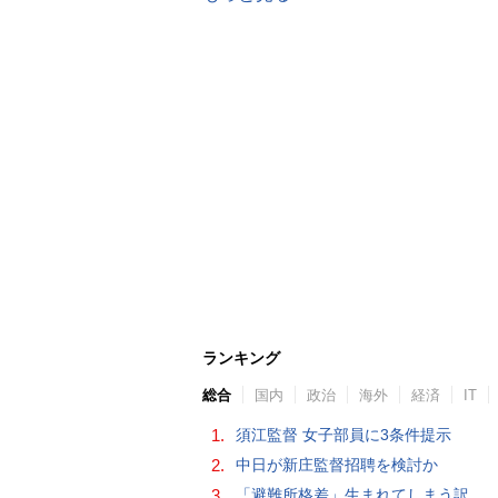
ランキング
総合
国内
政治
海外
経済
IT
1.
須江監督 女子部員に3条件提示
2.
中日が新庄監督招聘を検討か
3.
「避難所格差」生まれてしまう訳