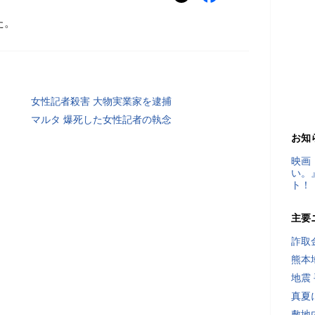
た。
女性記者殺害 大物実業家を逮捕
マルタ 爆死した女性記者の執念
お知
映画
い。
ト！
主要
詐取
熊本
地震
真夏
敷地