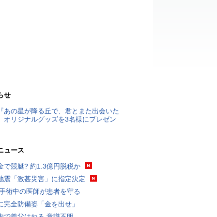
らせ
『あの星が降る丘で、君とまた出会いた
』オリジナルグッズを3名様にプレゼン
ニュース
金で競艇? 約1.3億円脱税か
地震「激甚災害」に指定決定
 手術中の医師が患者を守る
に完全防備姿「金を出せ」
内で義父はねる 意識不明