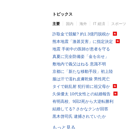
トピックス
主要
国内
海外
IT 経済
スポーツ
詐取金で競艇? 約1.3億円脱税か
熊本地震「激甚災害」に指定決定
地震 手術中の医師が患者を守る
真夏に完全防備姿「金を出せ」
敷地内で義父はねる 意識不明
京都に「新たな移動手段」初上陸
服は汗で濡れ皮膚乾燥 男性死亡
タイで銃乱射 犯行前に祖父母か
久保優太 10代女性との結婚報告
有明高校、9回2死から大逆転勝利
結婚してる? さかなクンが回答
黒木啓司氏 逮捕されていたか
もっと見る