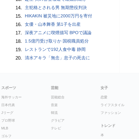
14.
主犯格とされる男 無期懲役判決
15.
HIKAKIN 被災地に2000万円を寄付
16.
女優・山本舞香 第1子を出産
17.
深夜アニメに喫煙描写 BPOで議論
18.
1.5億円受け取りか 国税職員処分
19.
レストランで192人食中毒 静岡
20.
清水アキラ「無念」息子の死去に
スポーツ
芸能
女子
海外サッカー
芸能総合
恋愛
日本代表
音楽
ライフスタイル
Jリーグ
韓流
ファッション
プロ野球
グラビア
トレンド
MLB
テレビ
本
ゴルフ