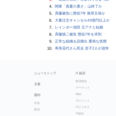
4.
関東「真夏の暑さ」は終了か
5.
斉藤被告に懲役7年 無罪主張か
6.
大量注文キャンセル43億円以上か
7.
レインボー池田 元アナと結婚
8.
斉藤慎二被告 懲役7年を求刑
9.
正常な組織を誤摘出 重篤な状態
10.
寿美花代さん死去 息子2人が追悼
ニューストップ
IT 経済
経済総合
主要
マーケット
Web
国内
ガジェット
社会
ITビジネス
政治
IT総合