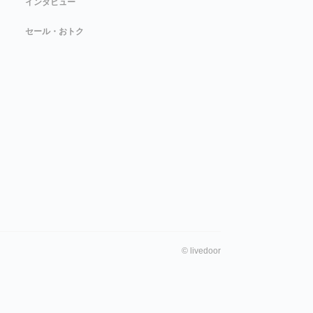
インタビュー
セール・おトク
©
livedoor