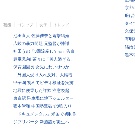
京都
服は
タイ
芸能
ゴシップ
女子
トレンド
久保
池田直人 佐藤佳奈と電撃結婚
有明
広陵の暴力問題 元監督が陳謝
結婚
神田うの「3回流産してる」告白
黒木
豊臣兄弟! 茶々に「美人過ぎる」
保育園園長 女児にわいせつか
「外国人受け入れ反対」大幅増
甲子園 初めてビデオ検証を実施
地震に便乗した詐欺 注意喚起
東京駅 駐車場に地下シェルター
張本智和 中国勢撃破で8強入り
「ドキュメンタル」米国で初制作
ジブリパーク 新施設が誕生へ