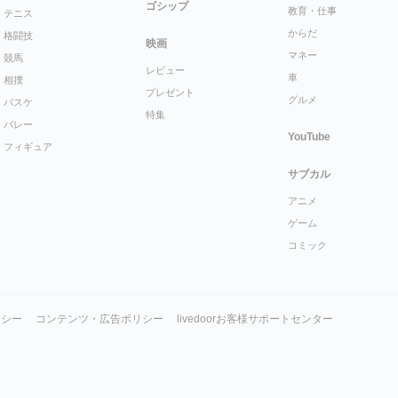
ゴシップ
教育・仕事
テニス
からだ
格闘技
映画
マネー
競馬
レビュー
車
相撲
プレゼント
グルメ
バスケ
特集
バレー
YouTube
フィギュア
サブカル
アニメ
ゲーム
コミック
リシー
コンテンツ・広告ポリシー
livedoorお客様サポートセンター