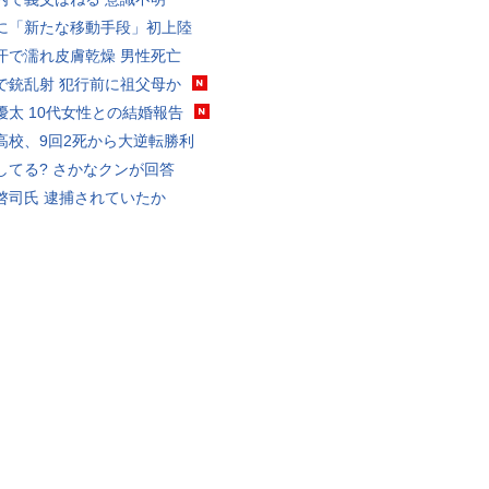
に「新たな移動手段」初上陸
汗で濡れ皮膚乾燥 男性死亡
で銃乱射 犯行前に祖父母か
優太 10代女性との結婚報告
高校、9回2死から大逆転勝利
してる? さかなクンが回答
啓司氏 逮捕されていたか