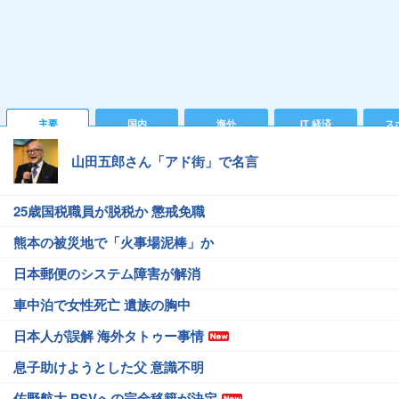
主要
国内
海外
IT 経済
ス
山田五郎さん「アド街」で名言
25歳国税職員が脱税か 懲戒免職
熊本の被災地で「火事場泥棒」か
日本郵便のシステム障害が解消
車中泊で女性死亡 遺族の胸中
日本人が誤解 海外タトゥー事情
息子助けようとした父 意識不明
佐野航大 PSVへの完全移籍が決定