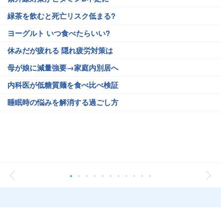
緑茶を飲むと死亡リスク低まる?
ヨーグルト いつ食べたらいい?
休みだが疲れる 隠れ疲労対策は
母が娘に減量強要→家庭内別居へ
内科医が低糖質麺を食べ比べ検証
睡眠時の悩みを解消する過ごし方