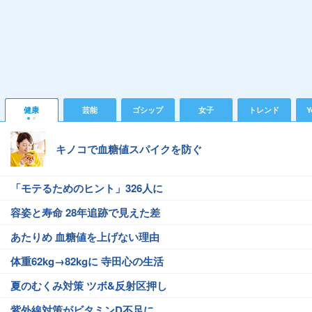
健康
芸能
ゴシップ
女子
トレンド
Y
キノコで血糖値スパイクを防ぐ
「モテるためのヒント」326人に
容姿と寿命 28年追跡で見えた差
あたりめ 血糖値を上げない理由
体重62kg→82kgに 寺田心の生活
夏のむくみ対策 ツボ&反射区押し
紫外線対策がビタミンD不足に