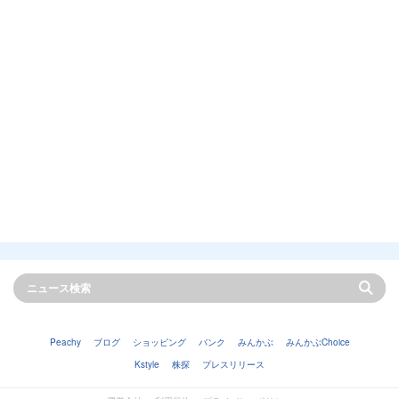
Peachy
ブログ
ショッピング
バンク
みんかぶ
みんかぶChoice
Kstyle
株探
プレスリリース