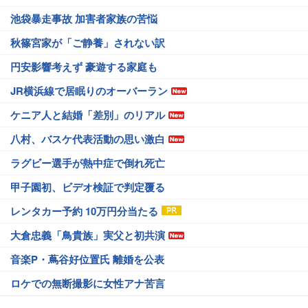
池袋暴走事故 加害者家族の苦悩
秋篠宮家が「ご静養」されない訳
円安影響考えず 豪遊する家庭も
JR横浜線で居眠りのオーバーラン
ケニア人と結婚「差別」のリアル
八村、バスケ代表活動の思い激白
ラグビー選手が熱中症で倒れ死亡
甲子園初、ビデオ検証で判定覆る
レンタカー予約 10万円分当たる
大倉忠義「鳥貴族」実父と初共演
音楽P・蔦谷好位置氏 離婚を公表
ロケでの無断撮影に女性アナ苦言