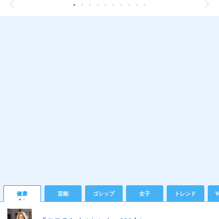
健康
芸能
ゴシップ
女子
トレンド
Y