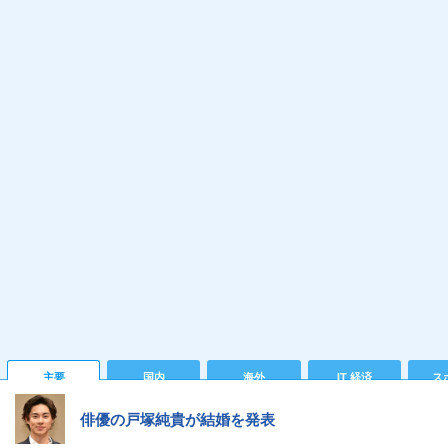
主要
国内
海外
IT 経済
ス
俳優の戸塚純貴が結婚を発表