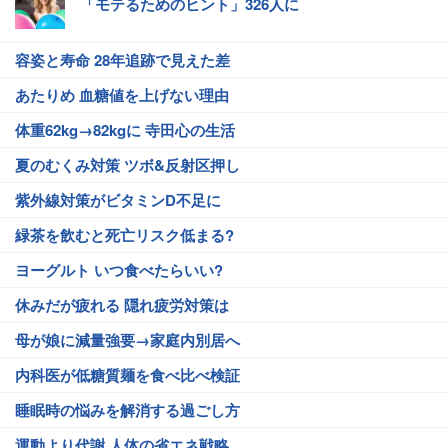
「モテるためのヒント」326人に
容姿と寿命 28年追跡で見えた差
あたりめ 血糖値を上げない理由
体重62kg→82kgに 寺田心の生活
夏のむくみ対策 ツボ&反射区押し
紫外線対策がビタミンD不足に
緑茶を飲むと死亡リスク低まる?
ヨーグルト いつ食べたらいい?
休みだが疲れる 隠れ疲労対策は
母が娘に減量強要→家庭内別居へ
内科医が低糖質麺を食べ比べ検証
睡眠時の悩みを解消する過ごし方
運動より代謝 人体の省エネ戦略