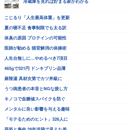
冷蔵庫を見れば貯まる家かわかる
こじるり「人生最高体重」を更新
夏の寝不足 食事制限でも太る訳
体臭の原因 プロテインの可能性
医師が勧める 猫背解消の体操術
人生台無しに…やめるべき7項目
465gで321円 ドンキプリン品薄
麻辣湯 具材次第でカツ丼級に
うつ病患者の本音とNGな接し方
キノコで血糖値スパイクを防ぐ
メンタルに良い影響を与える趣味
「モテるためのヒント」326人に
容姿と寿命 28年追跡で見えた差