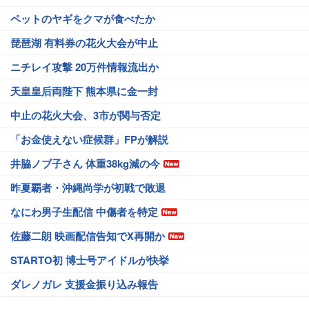
ペットのヤギをクマが食べたか
琵琶湖 有料券の花火大会が中止
ニチレイ攻撃 20万件情報流出か
天皇皇后両陛下 熊本県に金一封
中止の花火大会、3市が関与否定
「お金使えない症候群」FPが解説
井脇ノブ子さん 体重38kg減の今
昨夏覇者・沖縄尚学が初戦で敗退
なにわ男子生配信 中傷者を特定
佐藤二朗 映画配信告知でX再開か
STARTO初 博士号アイドルが快挙
ダレノガレ 支援金振り込み報告