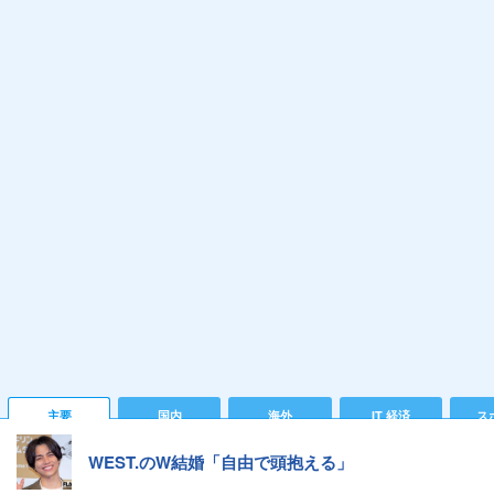
主要
国内
海外
IT 経済
ス
WEST.のW結婚「自由で頭抱える」