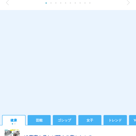
健康
芸能
ゴシップ
女子
トレンド
Y