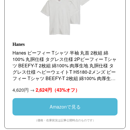
Hanes
Hanes ビーフィー Tシャツ 半袖 丸首 2枚組 綿
100% 丸胴仕様 タグレス仕様 2Pビーフィー Tシャ
ツ BEEFY-T 2枚組 綿100% 肉厚生地 丸胴仕様 タ
グレス仕様 ヘビーウェイトT H5180-2メンズ ビー
フィー Tシャツ BEEFY-T 2枚組 綿100% 肉厚生地
丸胴仕様 タグレス仕様 ヘビーウェイトT H5180-2-
4,620円 →
2,624円
（43%オフ）
010-L
Amazonで見る
（価格・在庫状況は記事公開時点のものです）