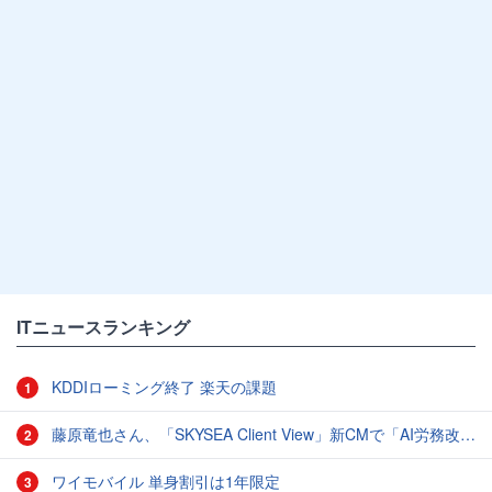
ITニュースランキング
KDDIローミング終了 楽天の課題
1
藤原竜也さん、「SKYSEA Client View」新CMで「AI労務改善」をアピール 働き方をAIが分析したら「すぐに休んで」と言われる？
2
ワイモバイル 単身割引は1年限定
3