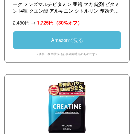
ーク メンズマルチビタミン 亜鉛 マカ 錠剤 ビタミ
ン14種 クエン酸 アルギニン シトルリン 即効チャ
ージ 持続型 栄養機能食品 ビオチン (通常サイズ×1
2,480円 →
1,725円
（30%オフ）
袋)
Amazonで見る
（価格・在庫状況は記事公開時点のものです）