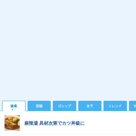
健康
芸能
ゴシップ
女子
トレンド
Y
麻辣湯 具材次第でカツ丼級に