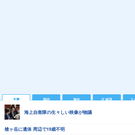
主要
国内
海外
IT 経済
ス
海上自衛隊の生々しい映像が物議
槍ヶ岳に遺体 周辺で19歳不明