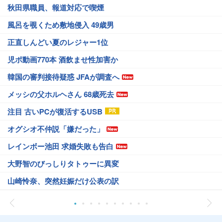
秋田県職員、報道対応で喫煙
風呂を覗くため敷地侵入 49歳男
正直しんどい夏のレジャー1位
児ポ動画770本 酒飲ませ性加害か
韓国の審判接待疑惑 JFAが調査へ
メッシの父ホルヘさん 68歳死去
注目 古いPCが復活するUSB
オグシオ不仲説「嫌だった」
レインボー池田 求婚失敗も告白
大野智のびっしりタトゥーに異変
山崎怜奈、突然妊娠だけ公表の訳