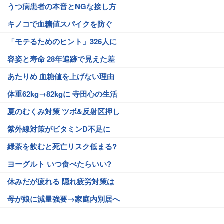
うつ病患者の本音とNGな接し方
キノコで血糖値スパイクを防ぐ
「モテるためのヒント」326人に
容姿と寿命 28年追跡で見えた差
あたりめ 血糖値を上げない理由
体重62kg→82kgに 寺田心の生活
夏のむくみ対策 ツボ&反射区押し
紫外線対策がビタミンD不足に
緑茶を飲むと死亡リスク低まる?
ヨーグルト いつ食べたらいい?
休みだが疲れる 隠れ疲労対策は
母が娘に減量強要→家庭内別居へ