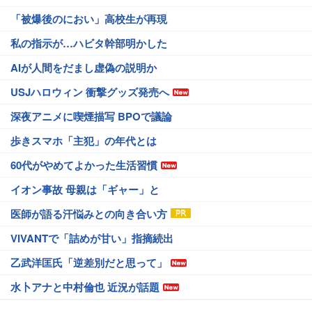
「被爆後のにおい」高校生が再現
私の指示が…ハビタ幹部明かした
AIが人間をだまし虚偽の説明か
USJハロウィン 衝撃グッズ発売へ
深夜アニメに喫煙描写 BPOで議論
歩きスマホ「主犯」の年代とは
60代がやめてよかった生活習慣
イオン事故 母親は「ギャー」と
医師が語る汗悩みとの向き合い方
VIVANTで「詰めが甘い」指摘続出
乙武洋匡氏「逆差別だと思って」
水卜アナと中村倫也 近況が話題