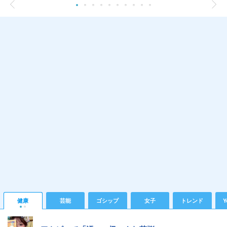
健康
芸能
ゴシップ
女子
トレンド
Y