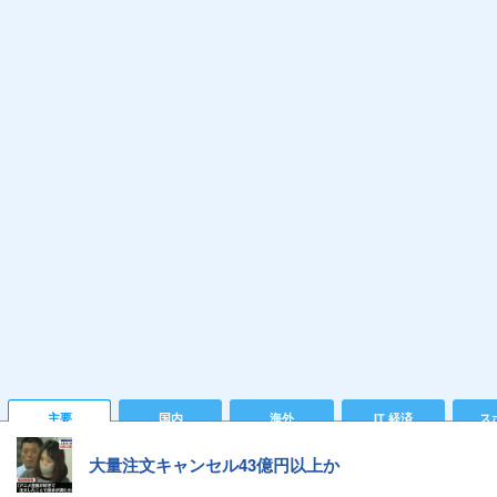
主要
国内
海外
IT 経済
ス
大量注文キャンセル43億円以上か