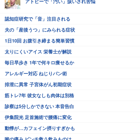
アトピーで「汚い」扱いされ苦悩
認知症研究で「音」注目される
夫の「産後うつ」にみられる症状
1日10回 お腹引き締まる簡単習慣
太りにくいアイス 栄養士が解説
毎日早歩き 1年で何キロ痩せるか
アレルギー対応 ねじりパン術
排泄に異常 子宮体がん初期症状
筋トレ7年 彼女なしも肉体は別格
診察は5分しかできない 本音告白
伊集院光 足首施術で腰痛に変化
動悸が…カフェイン摂りすぎかも
喉の痛み ピンチ救う飲みものは