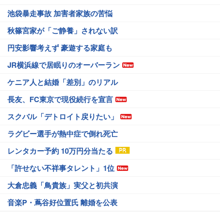
池袋暴走事故 加害者家族の苦悩
秋篠宮家が「ご静養」されない訳
円安影響考えず 豪遊する家庭も
JR横浜線で居眠りのオーバーラン
ケニア人と結婚「差別」のリアル
長友、FC東京で現役続行を宣言
スクバル「デトロイト戻りたい」
ラグビー選手が熱中症で倒れ死亡
レンタカー予約 10万円分当たる
「許せない不祥事タレント」1位
大倉忠義「鳥貴族」実父と初共演
音楽P・蔦谷好位置氏 離婚を公表