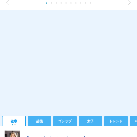
健康
芸能
ゴシップ
女子
トレンド
Y