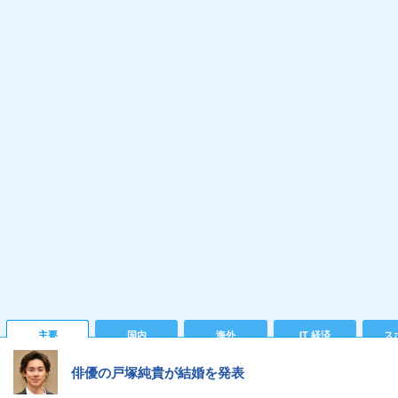
主要
国内
海外
IT 経済
ス
俳優の戸塚純貴が結婚を発表