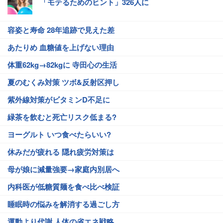
「モテるためのヒント」326人に
容姿と寿命 28年追跡で見えた差
あたりめ 血糖値を上げない理由
体重62kg→82kgに 寺田心の生活
夏のむくみ対策 ツボ&反射区押し
紫外線対策がビタミンD不足に
緑茶を飲むと死亡リスク低まる?
ヨーグルト いつ食べたらいい?
休みだが疲れる 隠れ疲労対策は
母が娘に減量強要→家庭内別居へ
内科医が低糖質麺を食べ比べ検証
睡眠時の悩みを解消する過ごし方
運動より代謝 人体の省エネ戦略