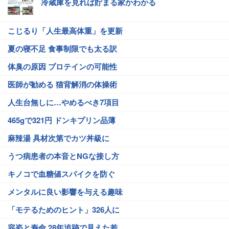
冷蔵庫を見れば貯まる家かわかる
こじるり「人生最高体重」を更新
夏の寝不足 食事制限でも太る訳
体臭の原因 プロテインの可能性
医師が勧める 猫背解消の体操術
人生台無しに…やめるべき7項目
465gで321円 ドンキプリン品薄
麻辣湯 具材次第でカツ丼級に
うつ病患者の本音とNGな接し方
キノコで血糖値スパイクを防ぐ
メンタルに良い影響を与える趣味
「モテるためのヒント」326人に
容姿と寿命 28年追跡で見えた差