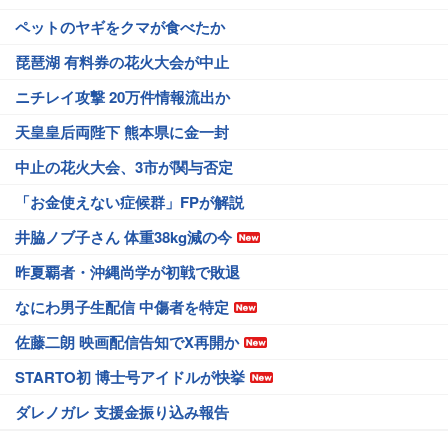
ペットのヤギをクマが食べたか
琵琶湖 有料券の花火大会が中止
ニチレイ攻撃 20万件情報流出か
天皇皇后両陛下 熊本県に金一封
中止の花火大会、3市が関与否定
「お金使えない症候群」FPが解説
井脇ノブ子さん 体重38kg減の今
昨夏覇者・沖縄尚学が初戦で敗退
なにわ男子生配信 中傷者を特定
佐藤二朗 映画配信告知でX再開か
STARTO初 博士号アイドルが快挙
ダレノガレ 支援金振り込み報告