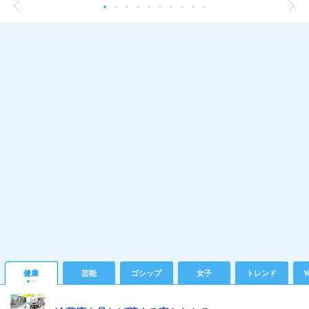
健康
芸能
ゴシップ
女子
トレンド
Y