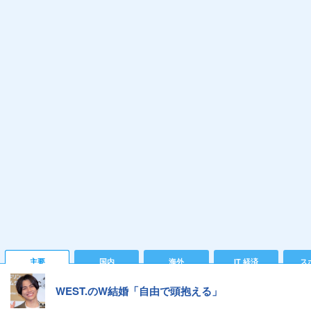
主要
国内
海外
IT 経済
ス
WEST.のW結婚「自由で頭抱える」