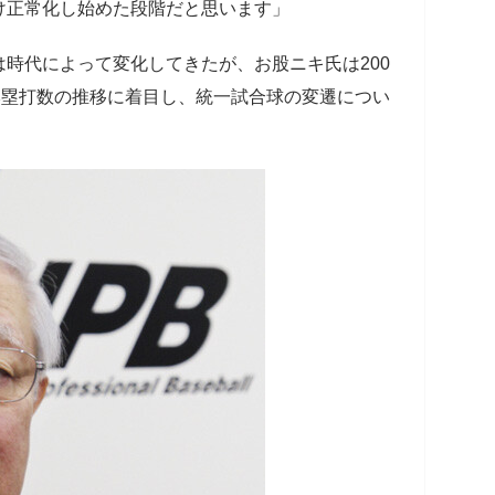
け正常化し始めた段階だと思います」
時代によって変化してきたが、お股ニキ氏は200
本塁打数の推移に着目し、統一試合球の変遷につい