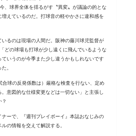
た今、球界全体を揺るがす〝異変〟が議論の的とな
に増えているのだ。打球音の軽やかさに違和感を
ているのは現場の人間だ。阪神の藤川球児監督が
、「どの球場も打球が少し遠くに飛んでいるような
っていうのが今季また少し違うかもしれないです
った。
試合球の反発係数は）厳格な検査を行ない、定め
る。意図的な仕様変更などは一切ない」と主張し
か？
イナーで、『週刊プレイボーイ』本誌おなじみの
ベルの情報を交えて解説する。