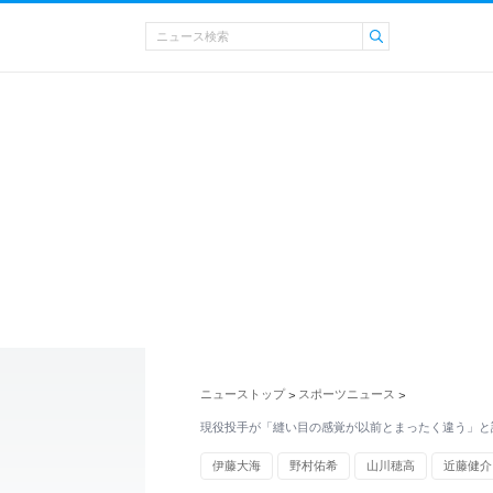
ニューストップ
スポーツニュース
>
>
現役投手が「縫い目の感覚が以前とまったく違う」と証言..
伊藤大海
野村佑希
山川穂高
近藤健介
有原航平
柳田悠岐