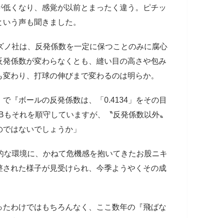
が低くなり、感覚が以前とまったく違う。ピチッ
という声も聞きました。
ズノ社は、反発係数を一定に保つことのみに腐心
反発係数が変わらなくとも、縫い目の高さや包み
も変わり、打球の伸びまで変わるのは明らか。
で『ボールの反発係数は、「0.4134」をその目
Bもそれを順守していますが、〝反発係数以外〟
のではないでしょうか」
的な環境に、かねて危機感を抱いてきたお股ニキ
整された様子が見受けられ、今季ようやくその成
ったわけではもちろんなく、ここ数年の『飛ばな