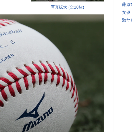
藤原
写真拡大 (全10枚)
女優
激ヤ