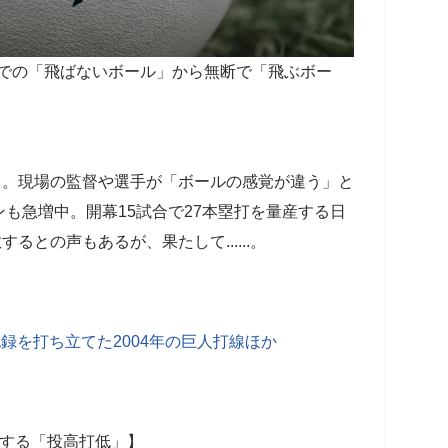
年までの「飛ばないボール」から無断で「飛ぶボー
る。現場の監督や選手が「ボールの感覚が違う」と
も急増中。開幕15試合で27本塁打を量産する日
るとの声もあるが、果たして......。
録を打ち立てた2004年の巨人打線ほか
敵する「投高打低」】