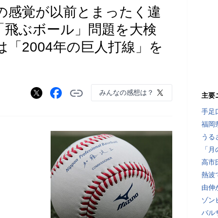
の感覚が以前とまったく違
NPB「飛ぶボール」問題を大検
「2004年の巨人打線」を
みんなの感想は？
主要
手足
福岡
うる
「月
高市
熱波
由伸
ゾン
バル