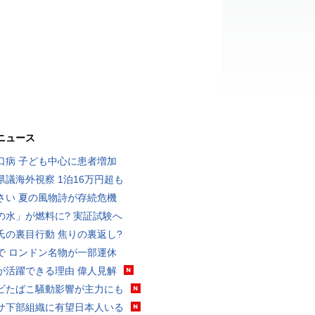
ニュース
口病 子ども中心に患者増加
県議海外視察 1泊16万円超も
さい 夏の風物詩が存続危機
の水」が燃料に? 実証試験へ
氏の裏目行動 焦りの裏返し?
で ロンドン名物が一部運休
が活躍できる理由 偉人見解
ビたばこ騒動影響が主力にも
サ下部組織に有望日本人いる