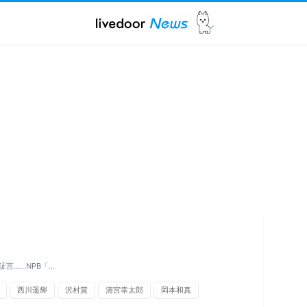
....NPB「…
西川遥輝
沢村賞
清宮幸太郎
岡本和真