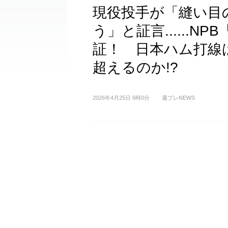
現役投手が「縫い目
う」と証言......
証！ 日本ハム打線は
超えるのか!?
2026年4月25日 6時0分
週プレNEWS