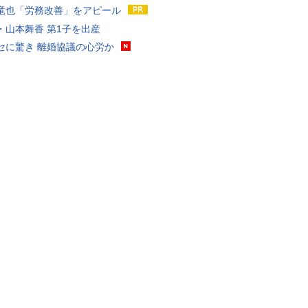
竜也「労務改善」をアピール
・山本舞香 第1子を出産
セに驚き 離婚協議の心労か