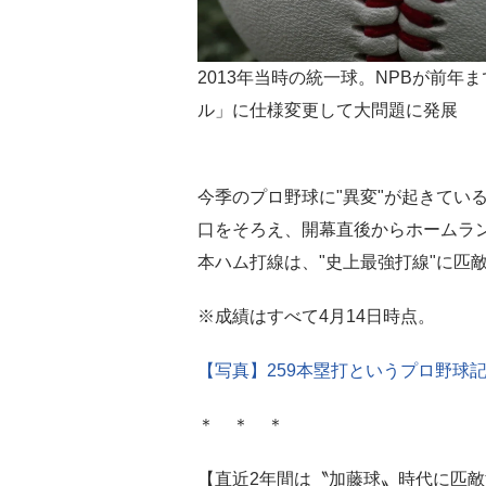
2013年当時の統一球。NPBが前
ル」に仕様変更して大問題に発展
今季のプロ野球に"異変"が起きてい
口をそろえ、開幕直後からホームラン
本ハム打線は、"史上最強打線"に匹敵す
※成績はすべて4月14日時点。
【写真】259本塁打というプロ野球記
＊ ＊ ＊
【直近2年間は〝加藤球〟時代に匹