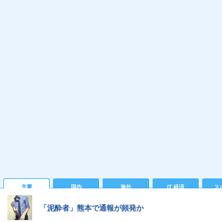
主要
国内
海外
IT 経済
ス
「泥酔者」熊本で通報が頻発か