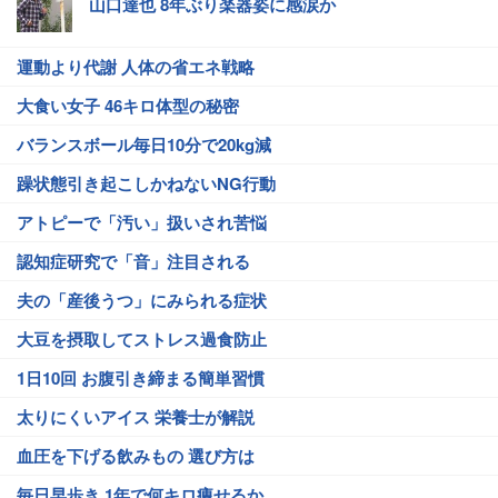
山口達也 8年ぶり楽器姿に感涙か
運動より代謝 人体の省エネ戦略
大食い女子 46キロ体型の秘密
バランスボール毎日10分で20kg減
躁状態引き起こしかねないNG行動
アトピーで「汚い」扱いされ苦悩
認知症研究で「音」注目される
夫の「産後うつ」にみられる症状
大豆を摂取してストレス過食防止
1日10回 お腹引き締まる簡単習慣
太りにくいアイス 栄養士が解説
血圧を下げる飲みもの 選び方は
毎日早歩き 1年で何キロ痩せるか