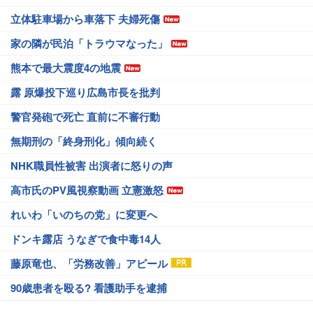
立体駐車場から車落下 夫婦死傷
家の隣が民泊「トラウマなった」
熊本で最大震度4の地震
露 原爆投下巡り広島市長を批判
警官発砲で死亡 直前に不審行動
無期刑の「終身刑化」傾向続く
NHK職員性被害 出演者に怒りの声
高市氏のPV風視察動画 立憲激怒
れいわ「いのちの党」に変更へ
ドンキ露店 うなぎで食中毒14人
藤原竜也、「労務改善」アピール
90歳患者を殴る? 看護助手を逮捕