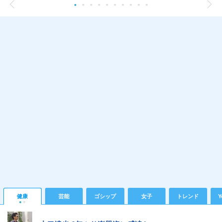
健康
芸能
ゴシップ
女子
トレンド
Y