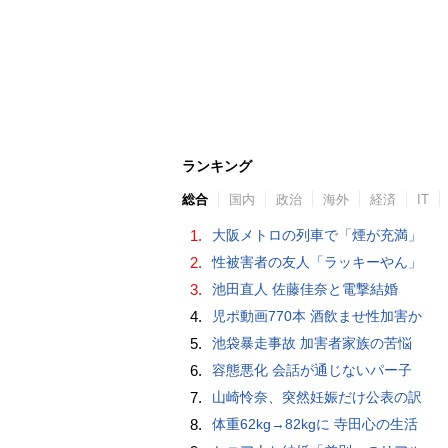
ランキング
総合
国内
政治
海外
経済
IT
1.
大阪メトロの列車で「煙が充満」
2.
性被害者の友人「ラッキーやん」
3.
池田直人 佐藤佳奈と電撃結婚
4.
児ポ動画770本 酒飲ませ性加害か
5.
池袋暴走事故 加害者家族の苦悩
6.
容態悪化 会話が通じないパー子
7.
山崎怜奈、突然妊娠だけ公表の訳
8.
体重62kg→82kgに 寺田心の生活