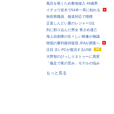
風呂を覗くため敷地侵入 49歳男
イチョウ並木で54本一斉に枯れる
秋田県職員、報道対応で喫煙
正直しんどい夏のレジャー1位
列に割り込んだ男女 青ざめ逃亡
海上自衛隊の生々しい映像が物議
韓国の審判接待疑惑 JFAが調査へ
注目 古いPCが復活するUSB
大野智のびっしりタトゥーに異変
「義足で夜の営み」モデルの悩み
もっと見る