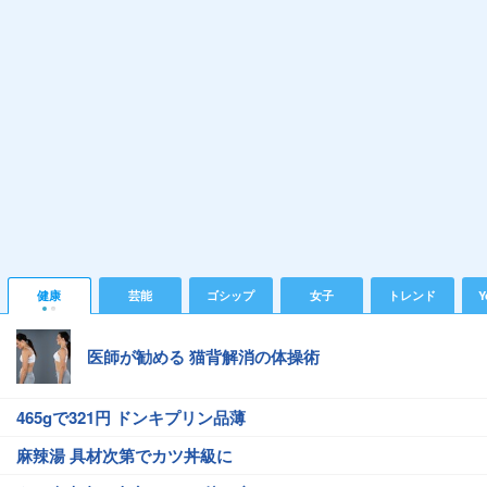
健康
芸能
ゴシップ
女子
トレンド
Y
医師が勧める 猫背解消の体操術
465gで321円 ドンキプリン品薄
麻辣湯 具材次第でカツ丼級に