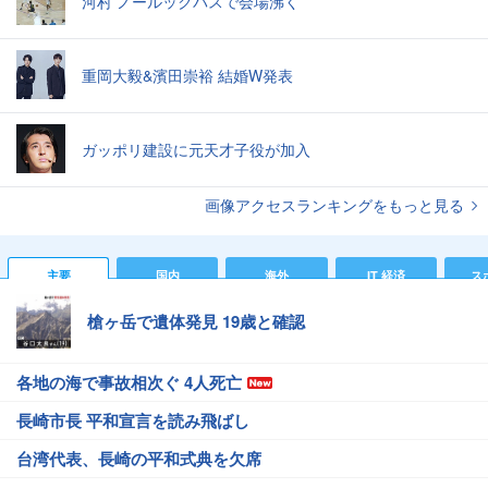
河村 ノールックパスで会場沸く
重岡大毅&濱田崇裕 結婚W発表
ガッポリ建設に元天才子役が加入
画像アクセスランキングをもっと見る
主要
国内
海外
IT 経済
ス
槍ヶ岳で遺体発見 19歳と確認
各地の海で事故相次ぐ 4人死亡
長崎市長 平和宣言を読み飛ばし
台湾代表、長崎の平和式典を欠席