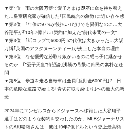
▼第1位 雨の大阪万博で愛子さまは即座に傘を持ち替え
た…皇室研究家が確信した｢国民統合の象徴｣に近い存在感
▼第2位 ｢年俸の97%が後払い｣だけでも異例なのに…大
谷翔平が｢10年7億ドル｣契約に加えた"前代未聞の一文"
▼第3位 ｢紙コップで5000円｣の代償は大きかった…大阪
万博｢英国のアフタヌーンティー｣が炎上した本当の理由
▼第4位 なぜ優秀な跡取り娘がいるのに甥っ子に継がせ
るのか…｢"愛子天皇"待望論｣沸騰の背景に庶民の素朴な疑
問
▼第5位 歩道を走る自転車は全員｢反則金6000円｣?…日
本の危険な道路で始まる｢青切符取り締まり｣への最大の懸
念
2024年にエンゼルスからドジャースへ移籍した大谷翔平
選手はどのような契約を交わしたのか。MLBジャーナリス
トのAKI猪瀬さんは「彼は10年7億ドルという史上最高額