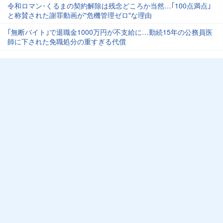
令和ロマン･くるまの契約解除は残念どころか当然…｢100点満点｣
と称賛された謝罪動画が"危機管理ゼロ"な理由
｢無断バイト｣で退職金1000万円が不支給に…勤続15年の公務員医
師に下された免職処分の重すぎる代償