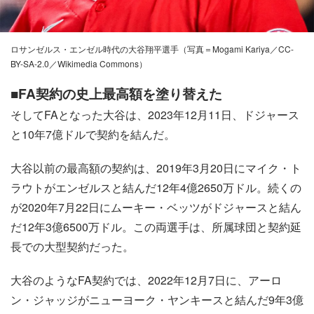
ロサンゼルス・エンゼル時代の大谷翔平選手（写真＝Mogami Kariya／CC-
BY-SA-2.0／Wikimedia Commons）
■FA契約の史上最高額を塗り替えた
そしてFAとなった大谷は、2023年12月11日、ドジャース
と10年7億ドルで契約を結んだ。
大谷以前の最高額の契約は、2019年3月20日にマイク・ト
ラウトがエンゼルスと結んだ12年4億2650万ドル。続くの
が2020年7月22日にムーキー・ベッツがドジャースと結ん
だ12年3億6500万ドル。この両選手は、所属球団と契約延
長での大型契約だった。
大谷のようなFA契約では、2022年12月7日に、アーロ
ン・ジャッジがニューヨーク・ヤンキースと結んだ9年3億