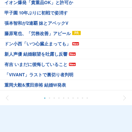
イオン爆発「貴重品OK」と許可か
甲子園 10年ぶりに初戦で姿消す
張本智和が2連覇 妹とアベックV
藤原竜也、「労務改善」アピール
ドン小西「いつ心臓止まっても」
新人声優 結婚願望を吐露し反響
有吉 いまだに後悔していること
「VIVANT」ラストで裏切り者判明
重岡大毅&濱田崇裕 結婚W発表