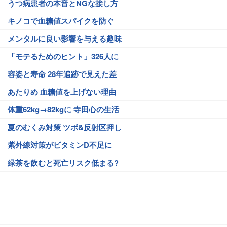
うつ病患者の本音とNGな接し方
キノコで血糖値スパイクを防ぐ
メンタルに良い影響を与える趣味
「モテるためのヒント」326人に
容姿と寿命 28年追跡で見えた差
あたりめ 血糖値を上げない理由
体重62kg→82kgに 寺田心の生活
夏のむくみ対策 ツボ&反射区押し
紫外線対策がビタミンD不足に
緑茶を飲むと死亡リスク低まる?