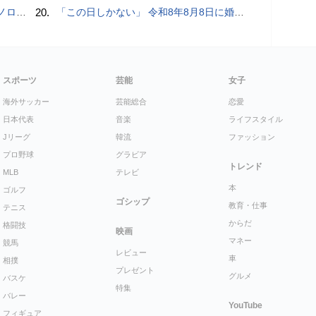
こいい」
20.
「この日しかない」 令和8年8月8日に婚姻届続々
スポーツ
芸能
女子
海外サッカー
芸能総合
恋愛
日本代表
音楽
ライフスタイル
Jリーグ
韓流
ファッション
プロ野球
グラビア
トレンド
MLB
テレビ
本
ゴルフ
ゴシップ
教育・仕事
テニス
からだ
格闘技
映画
マネー
競馬
レビュー
車
相撲
プレゼント
グルメ
バスケ
特集
バレー
YouTube
フィギュア