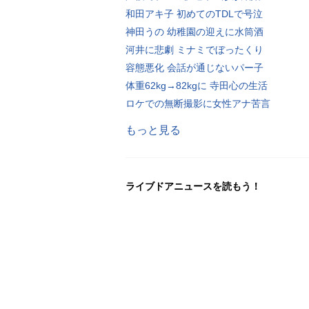
和田アキ子 初めてのTDLで号泣
神田うの 幼稚園の迎えに水筒酒
河井に悲劇 ミナミでぼったくり
容態悪化 会話が通じないパー子
体重62kg→82kgに 寺田心の生活
ロケでの無断撮影に女性アナ苦言
もっと見る
ライブドアニュースを読もう！