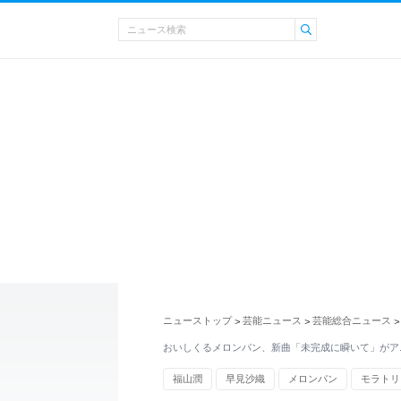
ニューストップ
芸能ニュース
芸能総合ニュース
>
>
>
おいしくるメロンパン、新曲「未完成に瞬いて」がア
福山潤
早見沙織
メロンパン
モラトリ