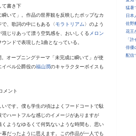
して書き下
猛暑
に瞬いて」。作品の世界観を反映したポップなカ
日本
佐野
ジで、歌詞の中にもある〈
モラトリアム
〉のよう
花王
が混じりあって漂う空気感を、おいしくる
メロン
「許
サウンドで表現した1曲となっている。
俳優
配信
開。オープニングテーマ「未完成に瞬いて」が使
エイベル公爵役の
福山潤
のキャラクターボイスも
コメント
しいです。僕も学生の頃はよくフードコートで駄
涙でハートフルな感じのイメージがありますが
描くようなゆるくて何気ないような時間も、思い
一幕だったように思えます。この作品が一人でも