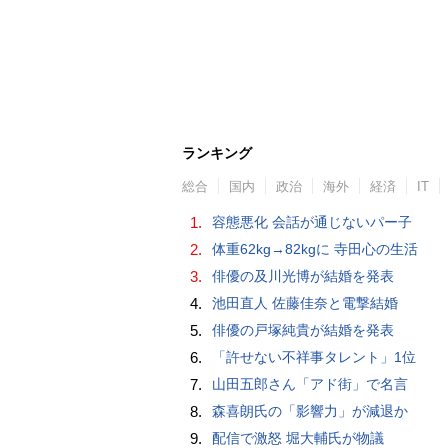
ランキング
総合
国内
政治
海外
経済
IT
1.
容態悪化 会話が通じないパー子
2.
体重62kg→82kgに 寺田心の生活
3.
俳優の及川光博が結婚を発表
4.
池田直人 佐藤佳奈と電撃結婚
5.
俳優の戸塚純貴が結婚を発表
6.
「許せない不祥事タレント」1位
7.
山田五郎さん「アド街」で名言
8.
森喜朗氏の「影響力」が減退か
9.
配信で激怒 堀大輔氏が物議