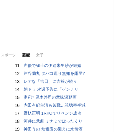
スポーツ
芸能
女子
11.
声優で雀士の伊達朱里紗が結婚
12.
岸谷蘭丸 タバコ巡り無知を露呈?
13.
レアな「吉日」に吉報が続々
14.
朝ドラ 次週予告に「ゲンナリ」
15.
妻宛? 黒木啓司の意味深動画
16.
内田有紀主演も苦戦…視聴率半減
17.
野杁正明 1RKOでリベンジ成功
18.
河井に悲劇 ミナミでぼったくり
19.
神田うの 幼稚園の迎えに水筒酒