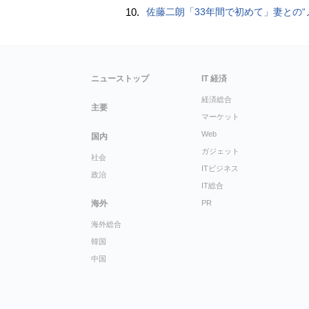
10.
佐藤二朗「33年間で初めて」妻との“ノロケ砲”に反響続々「威力抜群」「奥様かっ
ニューストップ
IT 経済
経済総合
主要
マーケット
Web
国内
ガジェット
社会
ITビジネス
政治
IT総合
海外
PR
海外総合
韓国
中国