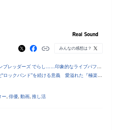
みんなの感想は？
おいしくるメロンパン 峯岸翔雪、ハンブレッダーズ でらし……印象的なライブパフォーマンスで沸かすベーシストたちに注目
キュウソネコカミと盟友たちが刻んだ“ロックバンド”を続ける意義 愛溢れた『極楽鼠浄土』を完全レポート
ター
,
俳優
,
動画
,
推し活