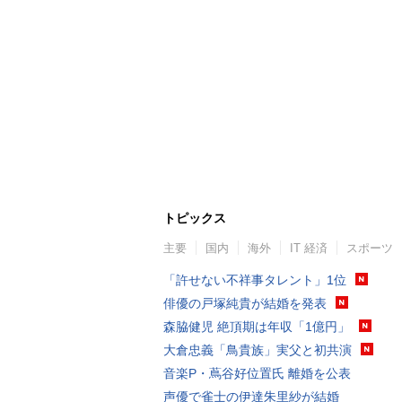
トピックス
主要
国内
海外
IT 経済
スポーツ
「許せない不祥事タレント」1位
俳優の戸塚純貴が結婚を発表
森脇健児 絶頂期は年収「1億円」
大倉忠義「鳥貴族」実父と初共演
音楽P・蔦谷好位置氏 離婚を公表
声優で雀士の伊達朱里紗が結婚