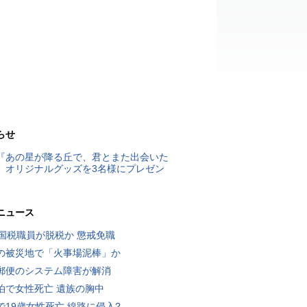
らせ
『あの星が降る丘で、君とまた出会いた
』オリジナルグッズを3名様にプレゼン
ニュース
歳国税職員が脱税か 懲戒免職
の被災地で「火事場泥棒」か
郵便のシステム障害が解消
泊で女性死亡 遺族の胸中
で19歳女性死亡 線路に侵入?