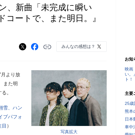
ン、新曲「未完成に瞬い
ドコートで、また明日。』
みんなの感想は？
お知
映画
い。
年7月より放
ト！
、また明
する。
主要
25
翔雪、ハン
熊本
イブパフォ
日本
注目
）
車中
写真拡大
愛知