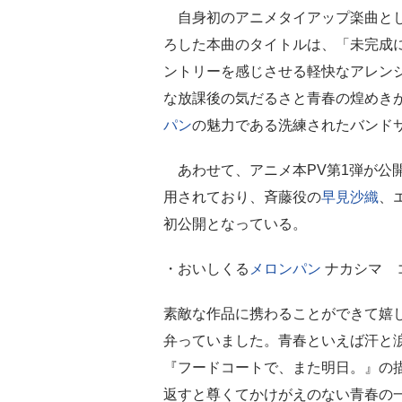
自身初のアニメタイアップ楽曲と
ろした本曲のタイトルは、「未完成
ントリーを感じさせる軽快なアレン
な放課後の気だるさと青春の煌めき
パン
の魅力である洗練されたバンド
あわせて、アニメ本PV第1弾が公
用されており、斉藤役の
早見沙織
、
初公開となっている。
・おいしくる
メロンパン
ナカシマ 
素敵な作品に携わることができて嬉
弁っていました。青春といえば汗と
『フードコートで、また明日。』の
返すと尊くてかけがえのない青春の