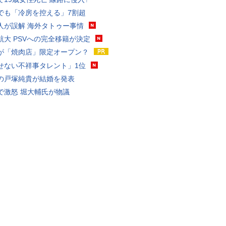
でも「冷房を控える」7割超
人が誤解 海外タトゥー事情
航大 PSVへの完全移籍が決定
が「焼肉店」限定オープン？
せない不祥事タレント」1位
の戸塚純貴が結婚を発表
で激怒 堀大輔氏が物議