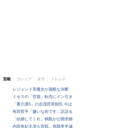
芸能
ゴシップ
女子
トレンド
レジェンド美魔女が過酷な決断
ミセスの「空箱」転売にドン引き
「要介護5」の志茂田景樹氏 今は
有田哲平「嫌いな街です」訳語る
「結婚してくれ」鶴瓶が公開求婚
内田有紀主演も苦戦…視聴率半減