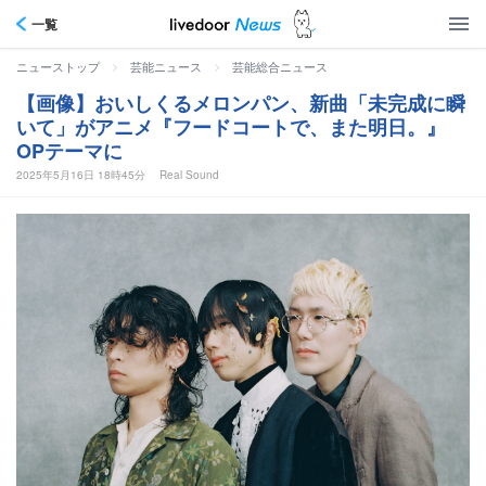
一覧
>
>
ニューストップ
芸能ニュース
芸能総合ニュース
【画像】おいしくるメロンパン、新曲「未完成に瞬
いて」がアニメ『フードコートで、また明日。』
OPテーマに
2025年5月16日 18時45分
Real Sound