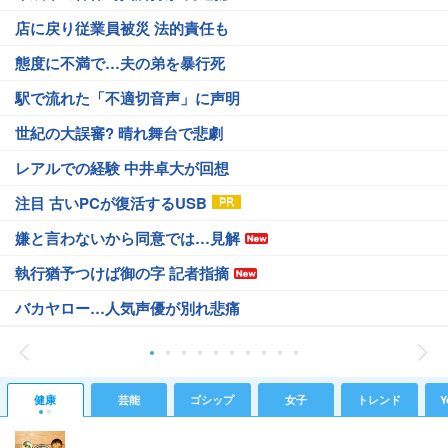
店に戻り従業員被災 法的責任も
態度に不満で…夫の弟を暴行死
駅で流れた「不適切音声」に声明
世紀の大誤審? 晴れ舞台で悲劇
レアルでの経験 中井卓大が回想
注目 古いPCが復活するUSB
嫌と言わないから同意では…見解
執行猶予つけば御の字 記者指摘
バカヤロー…人気声優が別れ悲痛
健康
芸能
ゴシップ
女子
トレンド
Y