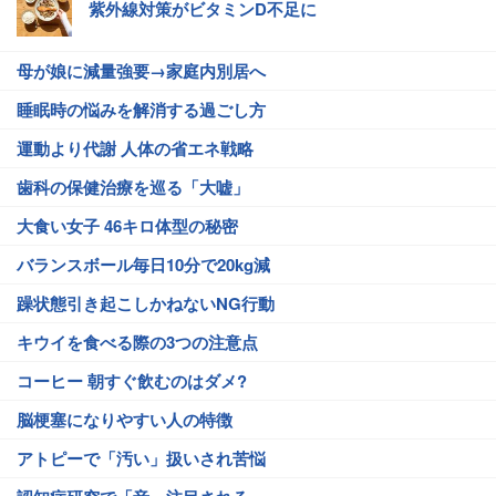
紫外線対策がビタミンD不足に
母が娘に減量強要→家庭内別居へ
睡眠時の悩みを解消する過ごし方
運動より代謝 人体の省エネ戦略
歯科の保健治療を巡る「大嘘」
大食い女子 46キロ体型の秘密
バランスボール毎日10分で20kg減
躁状態引き起こしかねないNG行動
キウイを食べる際の3つの注意点
コーヒー 朝すぐ飲むのはダメ?
脳梗塞になりやすい人の特徴
アトピーで「汚い」扱いされ苦悩