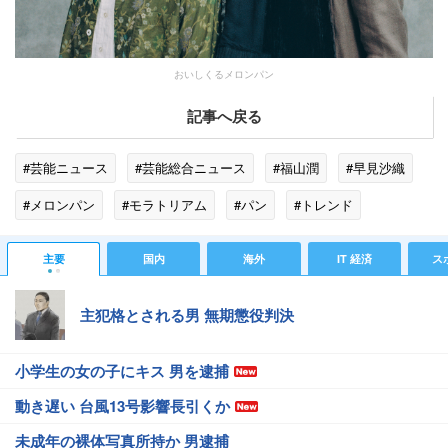
おいしくるメロンパン
記事へ戻る
#芸能ニュース
#芸能総合ニュース
#福山潤
#早見沙織
#メロンパン
#モラトリアム
#パン
#トレンド
主要
国内
海外
IT 経済
ス
主犯格とされる男 無期懲役判決
小学生の女の子にキス 男を逮捕
動き遅い 台風13号影響長引くか
未成年の裸体写真所持か 男逮捕