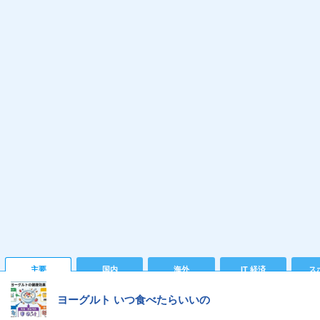
主要
国内
海外
IT 経済
ス
ヨーグルト いつ食べたらいいの