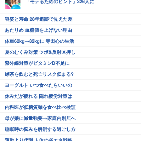
「モテるためのヒント」326人に
容姿と寿命 28年追跡で見えた差
あたりめ 血糖値を上げない理由
体重62kg→82kgに 寺田心の生活
夏のむくみ対策 ツボ&反射区押し
紫外線対策がビタミンD不足に
緑茶を飲むと死亡リスク低まる?
ヨーグルト いつ食べたらいいの
休みだが疲れる 隠れ疲労対策は
内科医が低糖質麺を食べ比べ検証
母が娘に減量強要→家庭内別居へ
睡眠時の悩みを解消する過ごし方
運動より代謝 人体の省エネ戦略