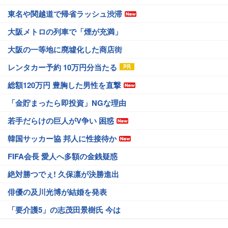
東名や関越道で帰省ラッシュ渋滞
大阪メトロの列車で「煙が充満」
大阪の一等地に廃墟化した商店街
レンタカー予約 10万円分当たる
総額120万円 豊胸した男性を直撃
「金貯まったら即投資」NGな理由
若手だらけの巨人がV争い 困惑
韓国サッカー協 邦人に性接待か
FIFA会長 愛人へ多額の金銭疑惑
絶対勝つでぇ! 久保凛が決勝進出
俳優の及川光博が結婚を発表
「要介護5」の志茂田景樹氏 今は