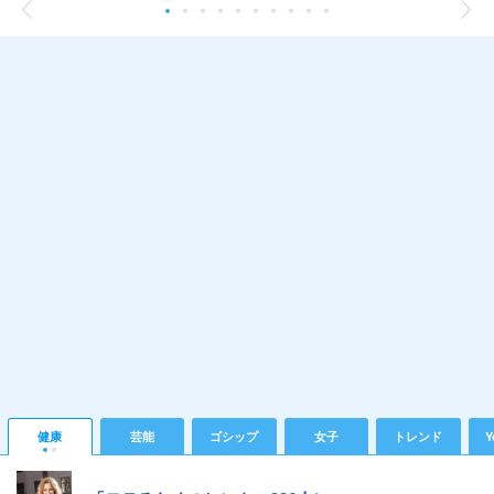
健康
芸能
ゴシップ
女子
トレンド
Y