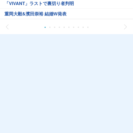
「VIVANT」ラストで裏切り者判明
重岡大毅&濱田崇裕 結婚W発表