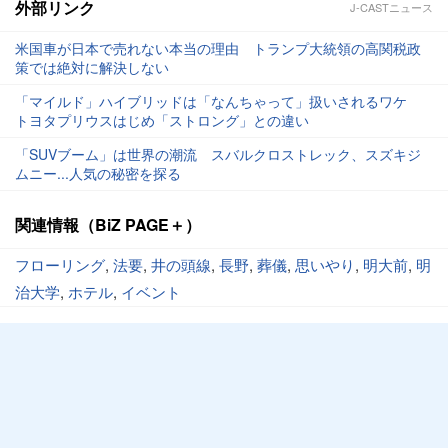
外部リンク
J-CASTニュース
米国車が日本で売れない本当の理由 トランプ大統領の高関税政
策では絶対に解決しない
「マイルド」ハイブリッドは「なんちゃって」扱いされるワケ
トヨタプリウスはじめ「ストロング」との違い
「SUVブーム」は世界の潮流 スバルクロストレック、スズキジ
ムニー...人気の秘密を探る
関連情報（BiZ PAGE＋）
フローリング
,
法要
,
井の頭線
,
長野
,
葬儀
,
思いやり
,
明大前
,
明
治大学
,
ホテル
,
イベント