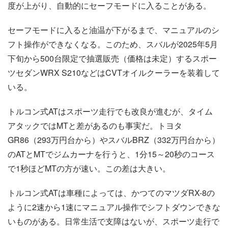
度が上がり、自動的にセーフモードに入ることがある。
セーフモードに入ると油温が下がるまで、マニュアルのシ
フト操作ができなくなる。このため、スバルが2025年5月
下旬から500台限定で抽選販売（価格は未定）するスポー
ツセダンWRX S210などはCVTオイルクーラーを装着して
いる。
トルコン式ATはスポーツ走行でも改良が進むが、タイム
アタックではMTと差があるのも事実だ。トヨタ
GR86（293万円台から）やスバルBRZ（332万円台から）
のATとMTでジムカーナを行うと、1分15～20秒のコース
で1秒ほどMTの方が速い。この差は大きい。
トルコン式ATは車種によっては、かつてのマツダRX-8の
ように2速から1速にマニュアル操作でシフトダウンできな
いものがある。日常生活で支障はないが、スポーツ走行で