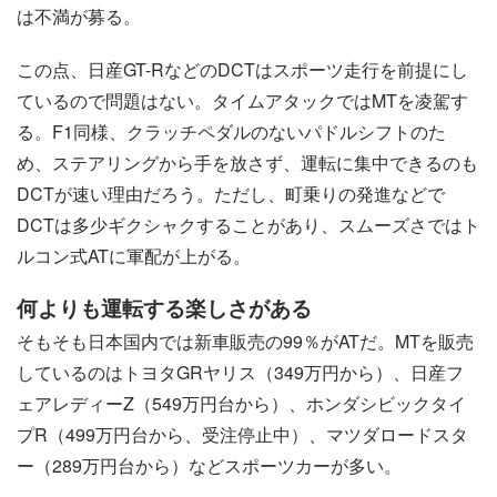
は不満が募る。
この点、日産GT-RなどのDCTはスポーツ走行を前提にし
ているので問題はない。タイムアタックではMTを凌駕す
る。F1同様、クラッチペダルのないパドルシフトのた
め、ステアリングから手を放さず、運転に集中できるのも
DCTが速い理由だろう。ただし、町乗りの発進などで
DCTは多少ギクシャクすることがあり、スムーズさではト
ルコン式ATに軍配が上がる。
何よりも運転する楽しさがある
そもそも日本国内では新車販売の99％がATだ。MTを販売
しているのはトヨタGRヤリス（349万円から）、日産フ
ェアレディーZ（549万円台から）、ホンダシビックタイ
プR（499万円台から、受注停止中）、マツダロードスタ
ー（289万円台から）などスポーツカーが多い。