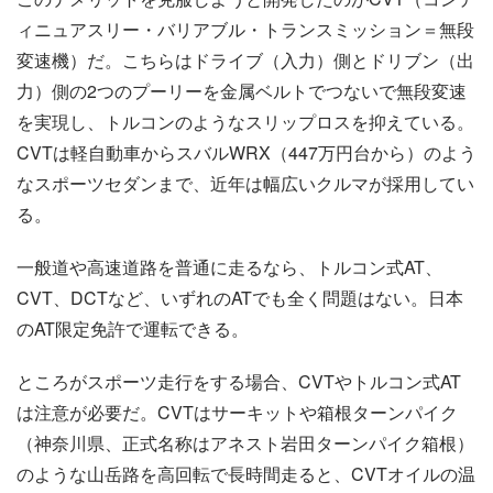
ィニュアスリー・バリアブル・トランスミッション＝無段
変速機）だ。こちらはドライブ（入力）側とドリブン（出
力）側の2つのプーリーを金属ベルトでつないで無段変速
を実現し、トルコンのようなスリップロスを抑えている。
CVTは軽自動車からスバルWRX（447万円台から）のよう
なスポーツセダンまで、近年は幅広いクルマが採用してい
る。
一般道や高速道路を普通に走るなら、トルコン式AT、
CVT、DCTなど、いずれのATでも全く問題はない。日本
のAT限定免許で運転できる。
ところがスポーツ走行をする場合、CVTやトルコン式AT
は注意が必要だ。CVTはサーキットや箱根ターンパイク
（神奈川県、正式名称はアネスト岩田ターンパイク箱根）
のような山岳路を高回転で長時間走ると、CVTオイルの温