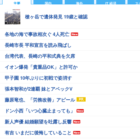
主要
国内
海外
IT 経済
ス
槍ヶ岳で遺体発見 19歳と確認
各地の海で事故相次ぐ 4人死亡
長崎市長 平和宣言を読み飛ばし
台湾代表、長崎の平和式典を欠席
イオン爆発「貴重品OK」と許可か
甲子園 10年ぶりに初戦で姿消す
張本智和が2連覇 妹とアベックV
藤原竜也、「労務改善」アピール
ドン小西「いつ心臓止まっても」
新人声優 結婚願望を吐露し反響
有吉 いまだに後悔していること