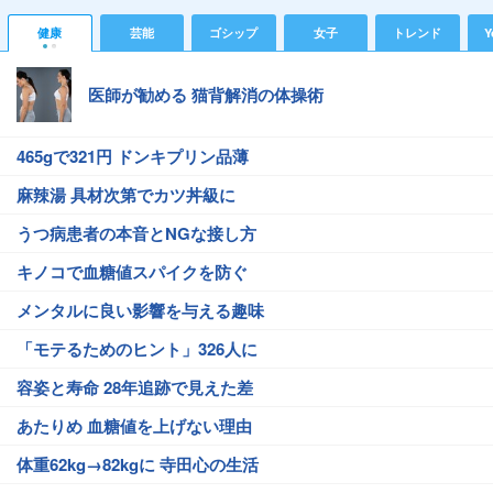
健康
芸能
ゴシップ
女子
トレンド
Y
医師が勧める 猫背解消の体操術
465gで321円 ドンキプリン品薄
麻辣湯 具材次第でカツ丼級に
うつ病患者の本音とNGな接し方
キノコで血糖値スパイクを防ぐ
メンタルに良い影響を与える趣味
「モテるためのヒント」326人に
容姿と寿命 28年追跡で見えた差
あたりめ 血糖値を上げない理由
体重62kg→82kgに 寺田心の生活