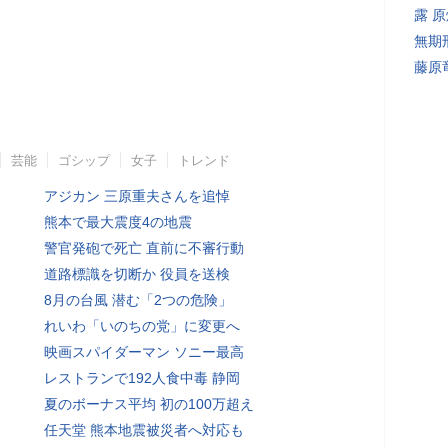
露 
無期
藤原
芸能
ゴシップ
女子
トレンド
アジカン 三原重夫さんを追悼
熊本で最大震度4の地震
警官発砲で死亡 直前に不審行動
道路標識を切断か 役員を送検
8月の台風 潜む「2つの危険」
れいわ「いのちの党」に変更へ
映画スパイダーマン ソニー最高
レストランで192人食中毒 静岡
夏のボーナス平均 初の100万超え
任天堂 熊本地震被災者へ対応も