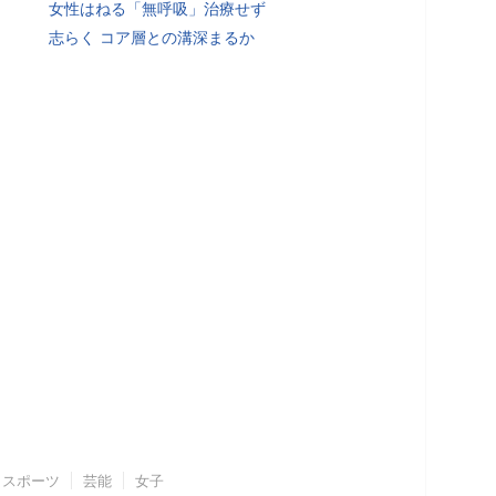
女性はねる「無呼吸」治療せず
志らく コア層との溝深まるか
スポーツ
芸能
女子