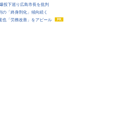
原爆投下巡り広島市長を批判
刑の「終身刑化」傾向続く
竜也「労務改善」をアピール