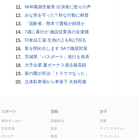
11.
NHK職員性被害 出演者に怒りの声
12.
みな実を守った? 粋な行動に称賛
13.
「泥酔者」熊本で通報が頻発か
14.
7歳に暴行か 施設従業員の女逮捕
15.
印食品工場 生地の上を転げ回る
16.
客を閉め出します SAで徹底対策
17.
茨城県「パスポート」発行を発表
18.
大手企業 夏ボーナス過去最高額
19.
家の隣が民泊「トラウマなった」
20.
立体駐車場から車落下 夫婦死傷
スポーツ
芸能
女子
海外サッカー
芸能総合
恋愛
日本代表
音楽
ライフスタイル
Jリーグ
韓流
ファッション