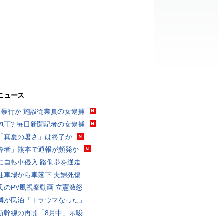
ニュース
に暴行か 施設従業員の女逮捕
包丁? 毎日新聞記者の女逮捕
「真夏の暑さ」は終了か
酔者」熊本で通報が頻発か
に自転車侵入 路側帯を逆走
駐車場から車落下 夫婦死傷
氏のPV風視察動画 立憲激怒
隣が民泊「トラウマなった」
新幹線の再開「8月中」示唆