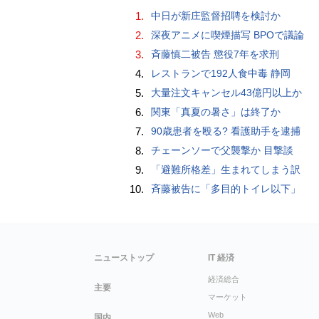
1.
中日が新庄監督招聘を検討か
2.
深夜アニメに喫煙描写 BPOで議論
3.
斉藤慎二被告 懲役7年を求刑
4.
レストランで192人食中毒 静岡
5.
大量注文キャンセル43億円以上か
6.
関東「真夏の暑さ」は終了か
7.
90歳患者を殴る? 看護助手を逮捕
8.
チェーンソーで父襲撃か 目撃談
9.
「避難所格差」生まれてしまう訳
10.
斉藤被告に「多目的トイレ以下」
ニューストップ
IT 経済
経済総合
主要
マーケット
Web
国内