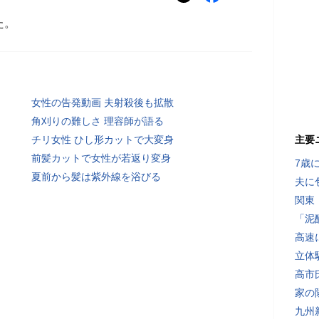
た。
女性の告発動画 夫射殺後も拡散
角刈りの難しさ 理容師が語る
チリ女性 ひし形カットで大変身
主要
前髪カットで女性が若返り変身
7歳
夏前から髪は紫外線を浴びる
夫に
関東
「泥
高速
立体
高市
家の
九州