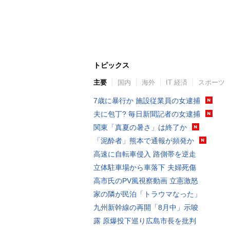
トピックス
主要
国内
海外
IT 経済
スポーツ
7歳に暴行か 施設従業員の女逮捕
夫に包丁? 毎日新聞記者の女逮捕
関東「真夏の暑さ」は終了か
「泥酔者」熊本で通報が頻発か
高速に自転車侵入 路側帯を逆走
立体駐車場から車落下 夫婦死傷
高市氏のPV風視察動画 立憲激怒
家の隣が民泊「トラウマなった」
九州新幹線の再開「8月中」示唆
露 原爆投下巡り広島市長を批判