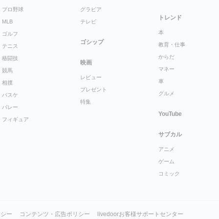
プロ野球
グラビア
トレンド
MLB
テレビ
本
ゴルフ
ゴシップ
教育・仕事
テニス
からだ
格闘技
映画
マネー
競馬
レビュー
車
相撲
プレゼント
グルメ
バスケ
特集
バレー
YouTube
フィギュア
サブカル
アニメ
ゲーム
コミック
リシー
コンテンツ・広告ポリシー
livedoorお客様サポートセンター