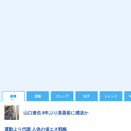
健康
芸能
ゴシップ
女子
トレンド
Y
山口達也 8年ぶり楽器姿に感涙か
運動より代謝 人体の省エネ戦略