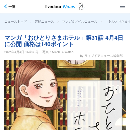
一覧
>
>
>
「おひとりさまホ
ニューストップ
芸能ニュース
マンガ＆ノベルニュース
マンガ「おひとりさまホテル」第31話 4月4日
に公開 価格は140ポイント
2025年4月4日 16時36分
写真：MANGA Watch
by ライブドアニュース編集部