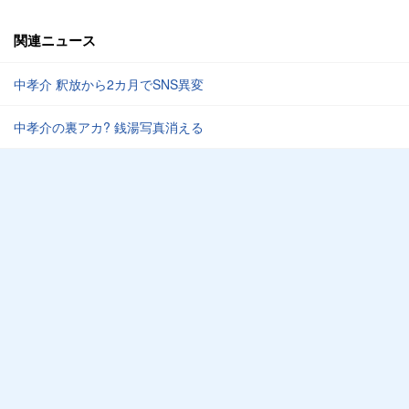
関連ニュース
中孝介 釈放から2カ月でSNS異変
中孝介の裏アカ? 銭湯写真消える