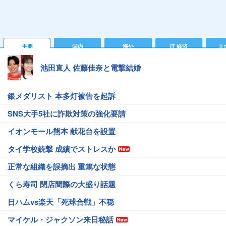
主要
国内
海外
IT 経済
ス
池田直人 佐藤佳奈と電撃結婚
銀メダリスト 本多灯被告を起訴
SNS大手5社に詐欺対策の強化要請
イオンモール熊本 献花台を設置
タイ学校銃撃 成績でストレスか
正常な組織を誤摘出 重篤な状態
くら寿司 閉店間際の大盛り話題
日ハムvs楽天「死球合戦」不穏
マイケル・ジャクソン来日秘話