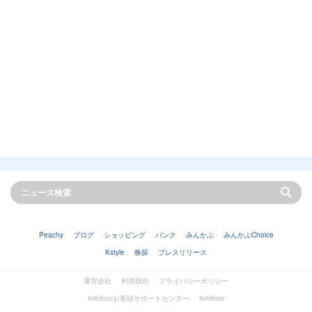
Peachy
ブログ
ショッピング
バンク
みんかぶ
みんかぶChoice
Kstyle
株探
プレスリリース
運営会社
利用規約
プライバシーポリシー
livedoorお客様サポートセンター
livedoor