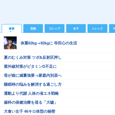
健康
芸能
ゴシップ
女子
トレンド
Y
体重62kg→82kgに 寺田心の生活
夏のむくみ対策 ツボ&反射区押し
紫外線対策がビタミンD不足に
母が娘に減量強要→家庭内別居へ
睡眠時の悩みを解消する過ごし方
運動より代謝 人体の省エネ戦略
歯科の保健治療を巡る「大嘘」
大食い女子 46キロ体型の秘密