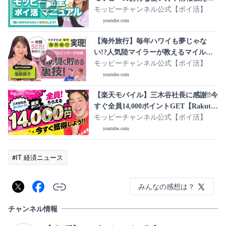
す!!
モッピーチャンネル公式【ポイ活】
youtube.com
【海外旅行】毎年ハワイも夢じゃな
い!?人気陸マイラーが教えるマイル
を“効率良く貯める”裏技【マネレク】
モッピーチャンネル公式【ポイ活】
youtube.com
【楽天モバイル】三木谷社長に感謝‼︎今
すぐ全員14,000ポイントGET【Rakuten
最強プラン】
モッピーチャンネル公式【ポイ活】
youtube.com
#IT 経済ニュース
みんなの感想は？
チャンネル情報