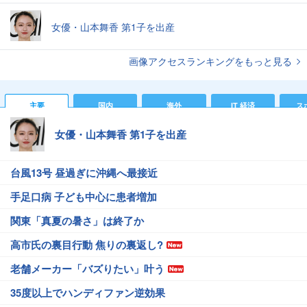
女優・山本舞香 第1子を出産
画像アクセスランキングをもっと見る
主要
国内
海外
IT 経済
ス
女優・山本舞香 第1子を出産
台風13号 昼過ぎに沖縄へ最接近
手足口病 子ども中心に患者増加
関東「真夏の暑さ」は終了か
高市氏の裏目行動 焦りの裏返し?
老舗メーカー「バズりたい」叶う
35度以上でハンディファン逆効果