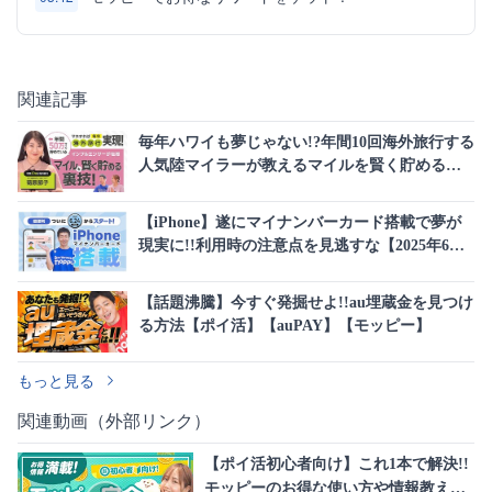
関連記事
毎年ハワイも夢じゃない!?年間10回海外旅行する
人気陸マイラーが教えるマイルを賢く貯める裏
技
【iPhone】遂にマイナンバーカード搭載で夢が
現実に!!利用時の注意点を見逃すな【2025年6月
24日】
【話題沸騰】今すぐ発掘せよ!!au埋蔵金を見つけ
る方法【ポイ活】【auPAY】【モッピー】
もっと見る
関連動画（外部リンク）
【ポイ活初心者向け】これ1本で解決!!
モッピーのお得な使い方や情報教えま