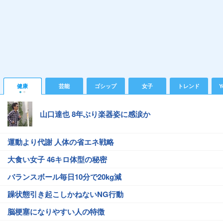
健康
芸能
ゴシップ
女子
トレンド
Y
山口達也 8年ぶり楽器姿に感涙か
運動より代謝 人体の省エネ戦略
大食い女子 46キロ体型の秘密
バランスボール毎日10分で20kg減
躁状態引き起こしかねないNG行動
脳梗塞になりやすい人の特徴