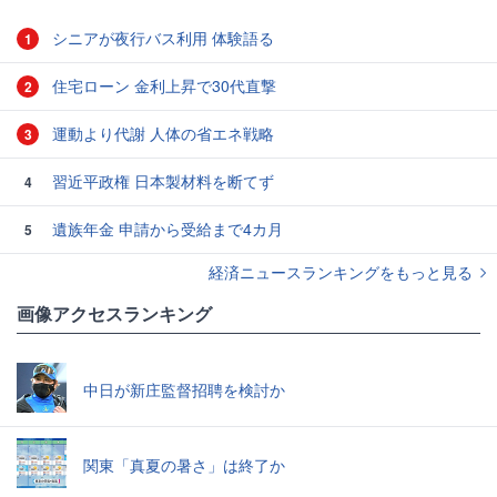
シニアが夜行バス利用 体験語る
1
住宅ローン 金利上昇で30代直撃
2
運動より代謝 人体の省エネ戦略
3
習近平政権 日本製材料を断てず
4
遺族年金 申請から受給まで4カ月
5
経済ニュースランキングをもっと見る
画像アクセスランキング
中日が新庄監督招聘を検討か
関東「真夏の暑さ」は終了か