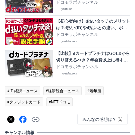
還元数がヤバい。電力エリア別に計算
ドコモラボチャンネル
してみた
youtu.be
【初心者向け】d払いタッチのメリット
は？d払い(iD)やd払いとの違い、ポイ
ント還元率を徹底解説！
ドコモラボチャンネル
youtube.com
【比較】dカードプラチナはGOLDから
切り替えるべき？年会費以上に得する5
つの方法
ドコモラボチャンネル
youtube.com
#IT 経済ニュース
#経済総合ニュース
#若年層
#クレジットカード
#NTTドコモ
みんなの感想は？
チャンネル情報