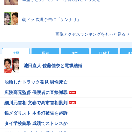
朝ドラ 次週予告に「ゲンナリ」
画像アクセスランキングをもっと見る
主要
国内
海外
IT 経済
ス
池田直人 佐藤佳奈と電撃結婚
脱輪したトラック発見 男性死亡
広陵高元監督 保護者に直接謝罪
細川元首相 文春で高市首相批判
銀メダリスト 本多灯被告を起訴
タイ学校銃撃 成績でストレスか