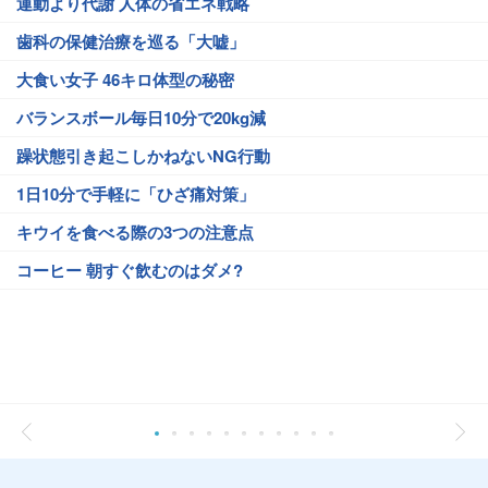
運動より代謝 人体の省エネ戦略
歯科の保健治療を巡る「大嘘」
大食い女子 46キロ体型の秘密
バランスボール毎日10分で20kg減
躁状態引き起こしかねないNG行動
1日10分で手軽に「ひざ痛対策」
キウイを食べる際の3つの注意点
コーヒー 朝すぐ飲むのはダメ?