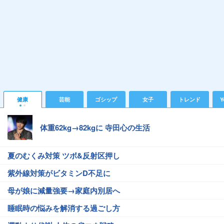
健康
芸能
ゴシップ
女子
トレンド
Y
体重62kg→82kgに 寺田心の生活
夏のむくみ対策 ツボ&反射区押し
紫外線対策がビタミンD不足に
母が娘に減量強要→家庭内別居へ
睡眠時の悩みを解消する過ごし方