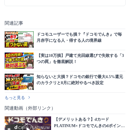
関連記事
ドコモユーザーでも損？『ドコモでんき』で毎
月赤字になる人・得する人の境界線
【実は10万損】戸建て光回線選びで失敗する「3
つの罠」を徹底解説！
知らないと大損？ドコモの銀行で最大4.5%還元
のカラクリと8月に絶対やるべき設定
もっと見る
関連動画（外部リンク）
【デメリットある？】dカード
PLATINUM×ドコモでんきのdポイント