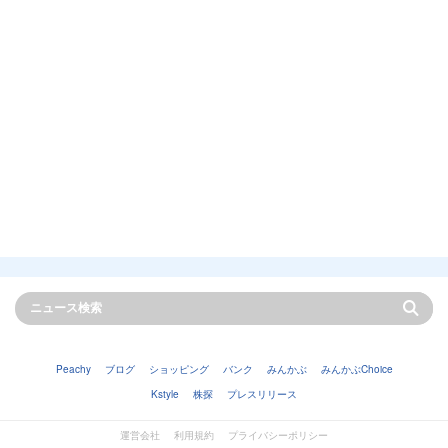
Peachy
ブログ
ショッピング
バンク
みんかぶ
みんかぶChoice
Kstyle
株探
プレスリリース
運営会社
利用規約
プライバシーポリシー