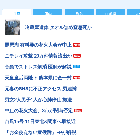
主要
国内
海外
IT 経済
ス
冷蔵庫遺体 タオル詰め窒息死か
琵琶湖 有料券の花火大会が中止
ニチレイ攻撃 20万件情報流出か
音楽でストレス解消 医師が解説
天皇皇后両陛下 熊本県に金一封
元妻のSNSに不正アクセス 男逮捕
男女2人男子1人が心肺停止 搬送
中止の花火大会、3市が関与否定
台風15号 11日東北&関東へ最接近
「お金使えない症候群」FPが解説