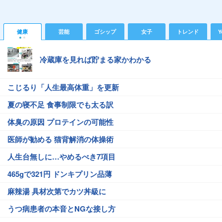
健康
芸能
ゴシップ
女子
トレンド
Y
冷蔵庫を見れば貯まる家かわかる
こじるり「人生最高体重」を更新
夏の寝不足 食事制限でも太る訳
体臭の原因 プロテインの可能性
医師が勧める 猫背解消の体操術
人生台無しに…やめるべき7項目
465gで321円 ドンキプリン品薄
麻辣湯 具材次第でカツ丼級に
うつ病患者の本音とNGな接し方