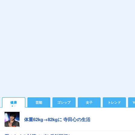
健康
芸能
ゴシップ
女子
トレンド
Y
体重62kg→82kgに 寺田心の生活