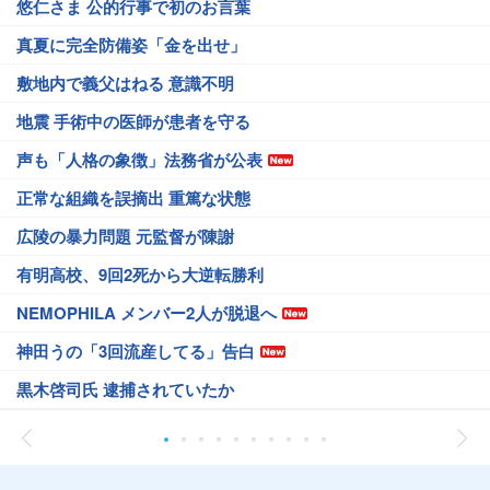
悠仁さま 公的行事で初のお言葉
真夏に完全防備姿「金を出せ」
敷地内で義父はねる 意識不明
地震 手術中の医師が患者を守る
声も「人格の象徴」法務省が公表
正常な組織を誤摘出 重篤な状態
広陵の暴力問題 元監督が陳謝
有明高校、9回2死から大逆転勝利
NEMOPHILA メンバー2人が脱退へ
神田うの「3回流産してる」告白
黒木啓司氏 逮捕されていたか