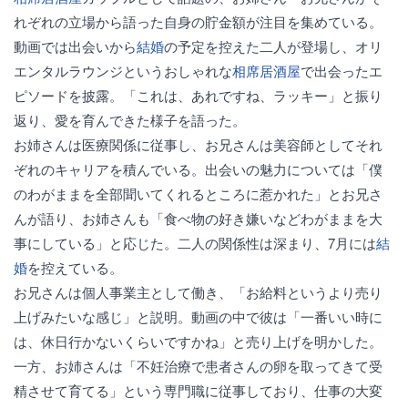
れぞれの立場から語った自身の貯金額が注目を集めている。
動画では出会いから
結婚
の予定を控えた二人が登場し、オリ
エンタルラウンジというおしゃれな
相席居酒屋
で出会ったエ
ピソードを披露。「これは、あれですね、ラッキー」と振り
返り、愛を育んできた様子を語った。
お姉さんは医療関係に従事し、お兄さんは美容師としてそれ
ぞれのキャリアを積んでいる。出会いの魅力については「僕
のわがままを全部聞いてくれるところに惹かれた」とお兄さ
んが語り、お姉さんも「食べ物の好き嫌いなどわがままを大
事にしている」と応じた。二人の関係性は深まり、7月には
結
婚
を控えている。
お兄さんは個人事業主として働き、「お給料というより売り
上げみたいな感じ」と説明。動画の中で彼は「一番いい時に
は、休日行かないくらいですかね」と売り上げを明かした。
一方、お姉さんは「不妊治療で患者さんの卵を取ってきて受
精させて育てる」という専門職に従事しており、仕事の大変