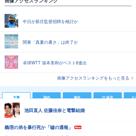
画像アクセスランキング
中日が新庄監督招聘を検討か
関東「真夏の暑さ」は終了か
卓球WTT 張本美和がベスト8進出
画像アクセスランキングをもっと見る
主要
国内
海外
IT 経済
ス
池田直人 佐藤佳奈と電撃結婚
義理の弟を暴行死か「嘘の通報」