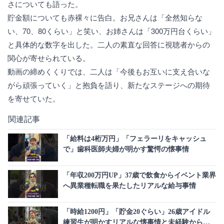
さについても語った。
貯金額についても赤裸々に告白。お兄さんは「全然知らな
い、70、80くらい」と笑い、お姉さんは「300万円台くらい」
と具体的な数字を出した。二人の素直な回答に視聴者からの
関心が寄せられている。
動画の締めくくりでは、二人は「今後もお互いに支え合いな
がら頑張っていく」と抱負を語り、新たなステージへの期待
を寄せていた。
関連記事
「給料は4桁万円」「フェラーリをキャッシュ
で」歯科医師夫婦が明かす驚愕の懐事情
「年収200万円UP」37歳で飲食からイベント業界
へ異業種転職を果たしたリアルな給与事情
「時給1200円」「貯金20ぐらい」26歳アイドル
練習生が明かすリアルな懐事情と未経験からの