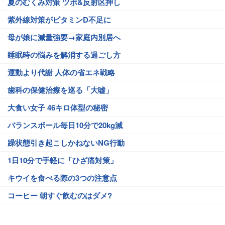
夏のむくみ対策 ツボ&反射区押し
紫外線対策がビタミンD不足に
母が娘に減量強要→家庭内別居へ
睡眠時の悩みを解消する過ごし方
運動より代謝 人体の省エネ戦略
歯科の保健治療を巡る「大嘘」
大食い女子 46キロ体型の秘密
バランスボール毎日10分で20kg減
躁状態引き起こしかねないNG行動
1日10分で手軽に「ひざ痛対策」
キウイを食べる際の3つの注意点
コーヒー 朝すぐ飲むのはダメ?