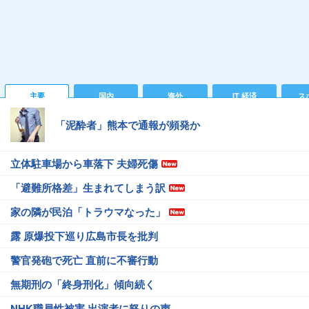
主要
国内
海外
IT 経済
ス
「泥酔者」熊本で通報が頻発か
立体駐車場から車落下 夫婦死傷
「避難所格差」生まれてしまう訳
家の隣が民泊「トラウマなった」
露 原爆投下巡り広島市長を批判
警官発砲で死亡 直前に不審行動
無期刑の「終身刑化」傾向続く
NHK職員性被害 出演者に怒りの声