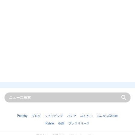
Peachy
ブログ
ショッピング
バンク
みんかぶ
みんかぶChoice
Kstyle
株探
プレスリリース