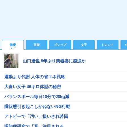
健康
芸能
ゴシップ
女子
トレンド
Y
山口達也 8年ぶり楽器姿に感涙か
運動より代謝 人体の省エネ戦略
大食い女子 46キロ体型の秘密
バランスボール毎日10分で20kg減
躁状態引き起こしかねないNG行動
アトピーで「汚い」扱いされ苦悩
認知症研究で「音」注目される