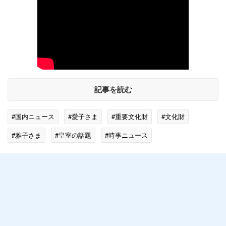
記事を読む
#国内ニュース
#愛子さま
#重要文化財
#文化財
#雅子さま
#皇室の話題
#時事ニュース