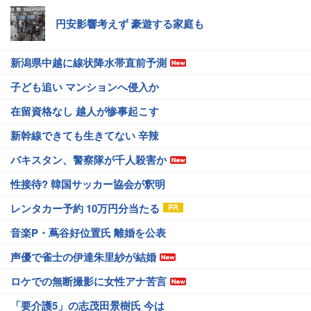
円安影響考えず 豪遊する家庭も
新潟県中越に線状降水帯直前予測
子ども追い マンションへ侵入か
在留資格なし 越人が惨事起こす
新幹線できても生きてない 辛辣
パキスタン、警察隊が千人殺害か
性接待? 韓国サッカー協会が釈明
レンタカー予約 10万円分当たる
音楽P・蔦谷好位置氏 離婚を公表
声優で雀士の伊達朱里紗が結婚
ロケでの無断撮影に女性アナ苦言
「要介護5」の志茂田景樹氏 今は