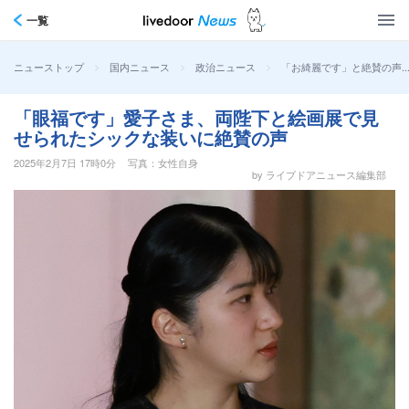
一覧
>
>
>
「お綺麗です」と絶賛の声…
ニューストップ
国内ニュース
政治ニュース
「眼福です」愛子さま、両陛下と絵画展で見
せられたシックな装いに絶賛の声
2025年2月7日 17時0分
写真：女性自身
by ライブドアニュース編集部