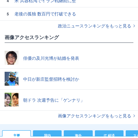
米 兵器枯渇でイラン戦継続に壁
4
老後の孤独 数百円で打破できる
5
政治ニュースランキングをもっと見る
画像アクセスランキング
俳優の及川光博が結婚を発表
中日が新庄監督招聘を検討か
朝ドラ 次週予告に「ゲンナリ」
画像アクセスランキングをもっと見る
主要
国内
海外
IT 経済
ス