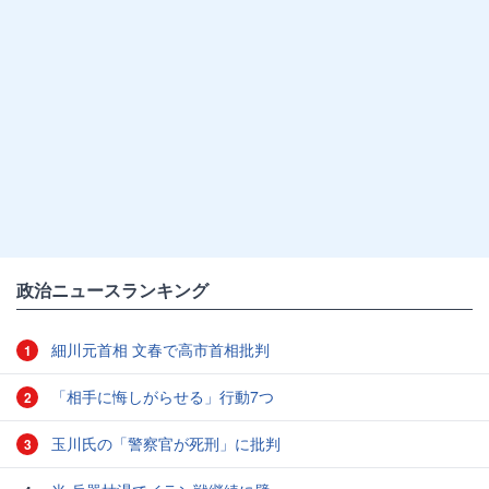
政治ニュースランキング
細川元首相 文春で高市首相批判
1
「相手に悔しがらせる」行動7つ
2
玉川氏の「警察官が死刑」に批判
3