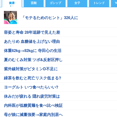
健康
芸能
ゴシップ
女子
トレンド
Y
「モテるためのヒント」326人に
容姿と寿命 28年追跡で見えた差
あたりめ 血糖値を上げない理由
体重62kg→82kgに 寺田心の生活
夏のむくみ対策 ツボ&反射区押し
紫外線対策がビタミンD不足に
緑茶を飲むと死亡リスク低まる?
ヨーグルト いつ食べたらいい?
休みだが疲れる 隠れ疲労対策は
内科医が低糖質麺を食べ比べ検証
母が娘に減量強要→家庭内別居へ