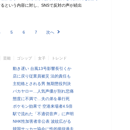
るという内容に対し、SNSで反対の声が続出
4
5
6
7
次へ
芸能
ゴシップ
女子
トレンド
動き遅い 台風13号影響長引くか
店に戻り従業員被災 法的責任も
主犯格とされる男 無期懲役判決
バカヤロー…人気声優が別れ悲痛
態度に不満で…夫の弟を暴行死
ポケモン効果で 空港来場者4.5倍
駅で流れた「不適切音声」に声明
NHK性加害者非公表 波紋広がる
韓国サッカー協会に性的接待過去