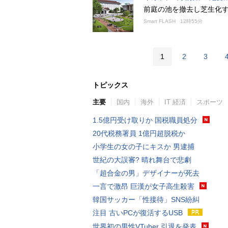
前庭の池を撤去し芝生化す
Smart FLASH
12時55分
1
2
3
トピックス
主要
国内
海外
IT 経済
スポーツ
1.5億円受け取りか 国税職員処分
20代税務署員 1億円超脱税か
小学生の女の子にキスか 男逮捕
世紀の大誤審? 晴れ舞台で悲劇
「超合金の男」デザイナーが死去
一言で激昂 巨漢が女子高生殺害
韓国サッカー「性接待」SNS紛糾
注目 古いPCが復活するUSB
世界初の男性VTuber 引退を発表