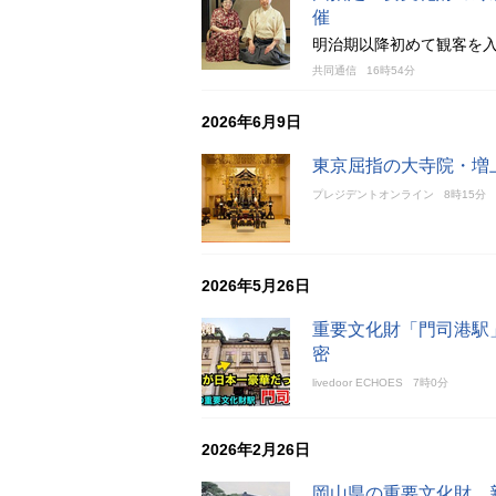
催
明治期以降初めて観客を
共同通信
16時54分
2026年6月9日
東京屈指の大寺院・増
プレジデントオンライン
8時15分
2026年5月26日
重要文化財「門司港駅
密
livedoor ECHOES
7時0分
2026年2月26日
岡山県の重要文化財、