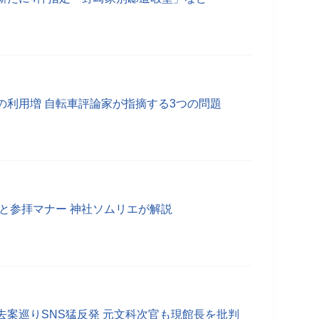
の利用増 自転車評論家が指摘する3つの問題
トと参拝マナー 神社ソムリエが解説
去案巡りSNS猛反発 元文科次官も現館長を批判