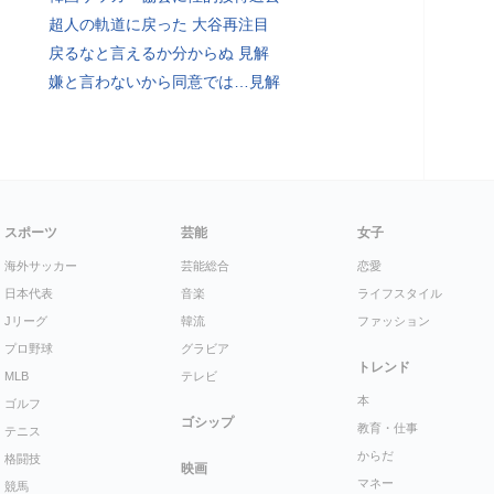
超人の軌道に戻った 大谷再注目
戻るなと言えるか分からぬ 見解
嫌と言わないから同意では…見解
スポーツ
芸能
女子
海外サッカー
芸能総合
恋愛
日本代表
音楽
ライフスタイル
Jリーグ
韓流
ファッション
プロ野球
グラビア
トレンド
MLB
テレビ
本
ゴルフ
ゴシップ
教育・仕事
テニス
からだ
格闘技
映画
マネー
競馬