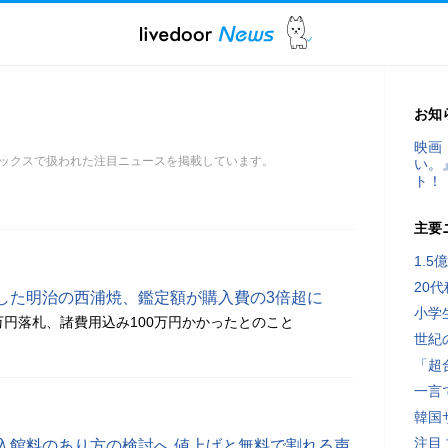
お知
映画
ックスで扱われた注目ニュースを掲載しています。
い。
ト！
主要
1.
20
した明治の西浦焼、鑑定額が購入費の3倍超に
小学
万円落札、諸費用込み100万円かかったとのこと
世紀
「超
一言
韓国
注目
入館料のあり方の検討へ 値上げと無料で割れる声