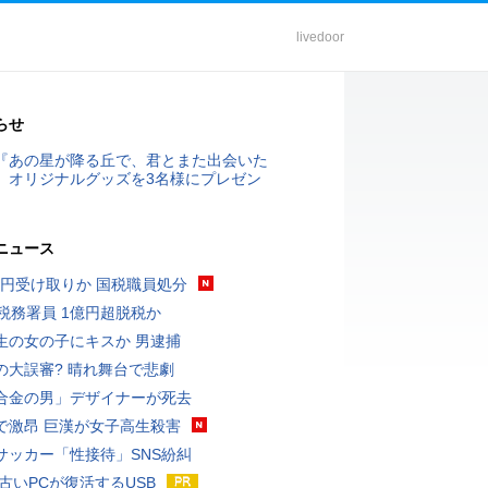
livedoor
らせ
『あの星が降る丘で、君とまた出会いた
』オリジナルグッズを3名様にプレゼン
ニュース
5億円受け取りか 国税職員処分
代税務署員 1億円超脱税か
生の女の子にキスか 男逮捕
の大誤審? 晴れ舞台で悲劇
合金の男」デザイナーが死去
で激昂 巨漢が女子高生殺害
サッカー「性接待」SNS紛糾
 古いPCが復活するUSB