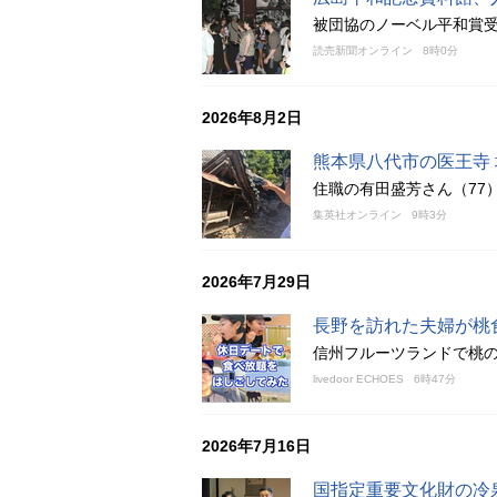
被団協のノーベル平和賞
読売新聞オンライン
8時0分
2026年8月2日
熊本県八代市の医王寺
住職の有田盛芳さん（77
集英社オンライン
9時3分
2026年7月29日
長野を訪れた夫婦が桃
信州フルーツランドで桃の食
livedoor ECHOES
6時47分
2026年7月16日
国指定重要文化財の冷