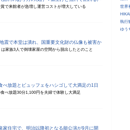
受賞で来館者が急増し運営コストが増大している
世界初
HIK
執行
ゆう
 地震で本堂は潰れ、国重要文化財の仏像も被害か
）は家族3人で倒壊家屋の空間から脱出したとのこと
食べ放題とビュッフェをハシゴして大満足の1日
べ放題30分1,100円を夫婦で体験し大満足
泉家住宅で、明治以降初となる能公演が9月に開