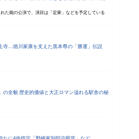
入れた能の公演で、演目は「定家」などを予定している
上寺…徳川家康を支えた黒本尊の「勝運」伝説
」の全貌 歴史的価値と大正ロマン溢れる駅舎の秘
新たに4件指定「野崎家別邸迨暇堂」など