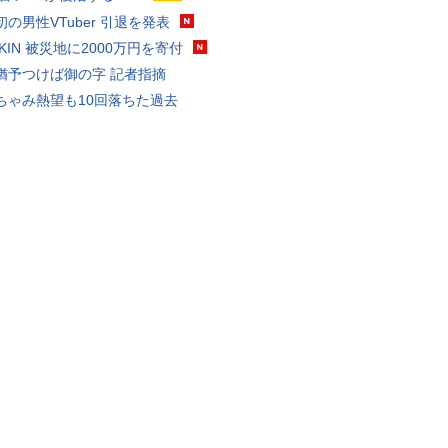
の男性VTuber 引退を発表
AKIN 被災地に2000万円を寄付
猶予つけば御の字 記者指摘
ちゃみ熱望も10回落ちた過去