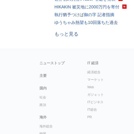
HIKAKIN 被災地に2000万円を寄付
執行猶予つけば御の字 記者指摘
ゆうちゃみ熱望も10回落ちた過去
もっと見る
ニューストップ
IT 経済
経済総合
主要
マーケット
Web
国内
ガジェット
社会
ITビジネス
政治
IT総合
海外
PR
海外総合
韓国