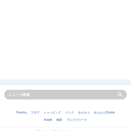
Peachy
ブログ
ショッピング
バンク
みんかぶ
みんかぶChoice
Kstyle
株探
プレスリリース