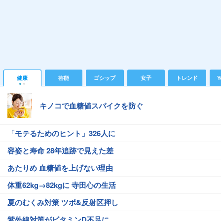
健康
芸能
ゴシップ
女子
トレンド
Y
キノコで血糖値スパイクを防ぐ
「モテるためのヒント」326人に
容姿と寿命 28年追跡で見えた差
あたりめ 血糖値を上げない理由
体重62kg→82kgに 寺田心の生活
夏のむくみ対策 ツボ&反射区押し
紫外線対策がビタミンD不足に