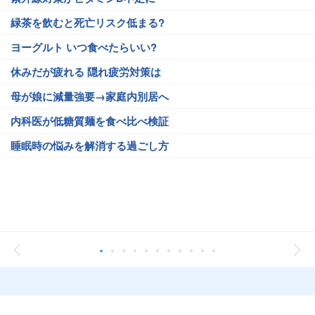
緑茶を飲むと死亡リスク低まる?
ヨーグルト いつ食べたらいい?
休みだが疲れる 隠れ疲労対策は
母が娘に減量強要→家庭内別居へ
内科医が低糖質麺を食べ比べ検証
睡眠時の悩みを解消する過ごし方