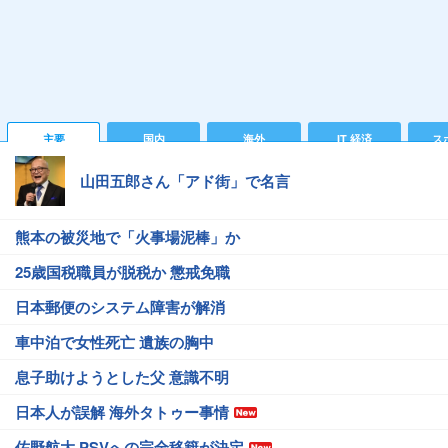
主要
国内
海外
IT 経済
ス
山田五郎さん「アド街」で名言
熊本の被災地で「火事場泥棒」か
25歳国税職員が脱税か 懲戒免職
日本郵便のシステム障害が解消
車中泊で女性死亡 遺族の胸中
息子助けようとした父 意識不明
日本人が誤解 海外タトゥー事情
佐野航大 PSVへの完全移籍が決定