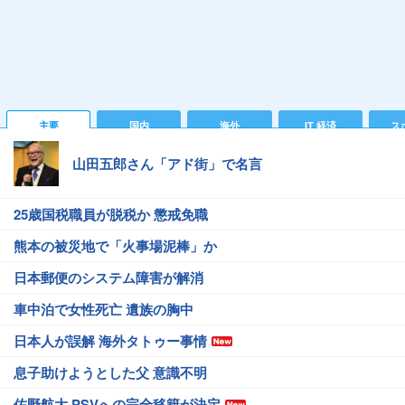
主要
国内
海外
IT 経済
ス
山田五郎さん「アド街」で名言
25歳国税職員が脱税か 懲戒免職
熊本の被災地で「火事場泥棒」か
日本郵便のシステム障害が解消
車中泊で女性死亡 遺族の胸中
日本人が誤解 海外タトゥー事情
息子助けようとした父 意識不明
佐野航大 PSVへの完全移籍が決定