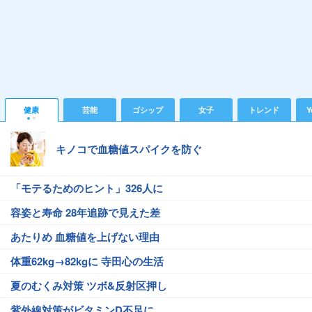
健康
芸能
ゴシップ
女子
トレンド
Y
キノコで血糖値スパイクを防ぐ
「モテるためのヒント」326人に
容姿と寿命 28年追跡で見えた差
あたりめ 血糖値を上げない理由
体重62kg→82kgに 寺田心の生活
夏のむくみ対策 ツボ&反射区押し
紫外線対策がビタミンD不足に