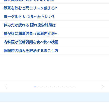
緑茶を飲むと死亡リスク低まる?
ヨーグルト いつ食べたらいい?
休みだが疲れる 隠れ疲労対策は
母が娘に減量強要→家庭内別居へ
内科医が低糖質麺を食べ比べ検証
睡眠時の悩みを解消する過ごし方