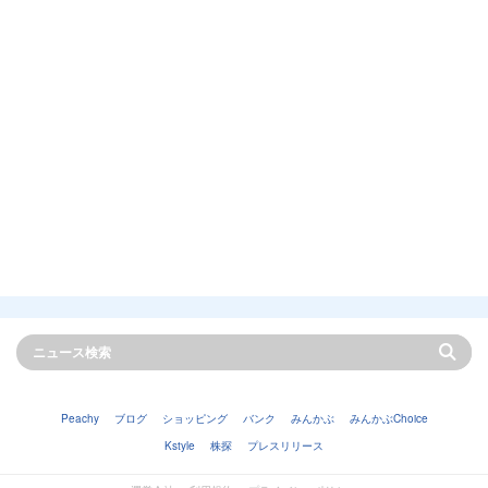
Peachy
ブログ
ショッピング
バンク
みんかぶ
みんかぶChoice
Kstyle
株探
プレスリリース