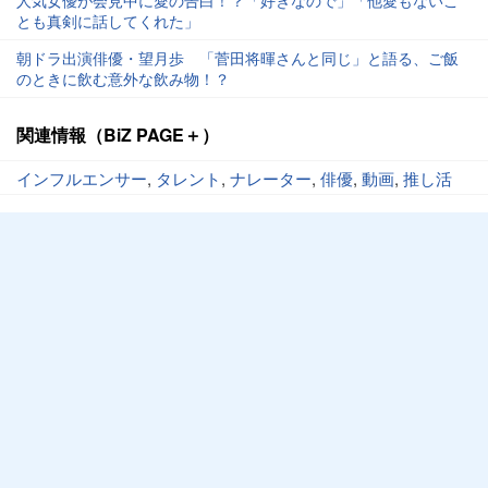
人気女優が会見中に愛の告白！？「好きなので」「他愛もないこ
とも真剣に話してくれた」
朝ドラ出演俳優・望月歩 「菅田将暉さんと同じ」と語る、ご飯
のときに飲む意外な飲み物！？
関連情報（BiZ PAGE＋）
インフルエンサー
,
タレント
,
ナレーター
,
俳優
,
動画
,
推し活