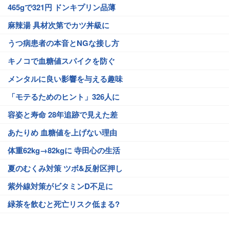
465gで321円 ドンキプリン品薄
麻辣湯 具材次第でカツ丼級に
うつ病患者の本音とNGな接し方
キノコで血糖値スパイクを防ぐ
メンタルに良い影響を与える趣味
「モテるためのヒント」326人に
容姿と寿命 28年追跡で見えた差
あたりめ 血糖値を上げない理由
体重62kg→82kgに 寺田心の生活
夏のむくみ対策 ツボ&反射区押し
紫外線対策がビタミンD不足に
緑茶を飲むと死亡リスク低まる?