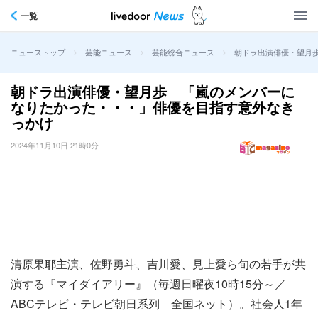
一覧
>
>
>
朝ドラ出演俳優・望月
ニューストップ
芸能ニュース
芸能総合ニュース
朝ドラ出演俳優・望月歩 「嵐のメンバーに
なりたかった・・・」俳優を目指す意外なき
っかけ
2024年11月10日 21時0分
清原果耶主演、佐野勇斗、吉川愛、見上愛ら旬の若手が共
演する『マイダイアリー』（毎週日曜夜10時15分～／
ABCテレビ・テレビ朝日系列 全国ネット）。社会人1年