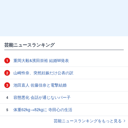
芸能ニュースランキング
重岡大毅&濱田崇裕 結婚W発表
1
山崎怜奈、突然妊娠だけ公表の訳
2
池田直人 佐藤佳奈と電撃結婚
3
容態悪化 会話が通じないパー子
4
体重62kg→82kgに 寺田心の生活
5
芸能ニュースランキングをもっと見る