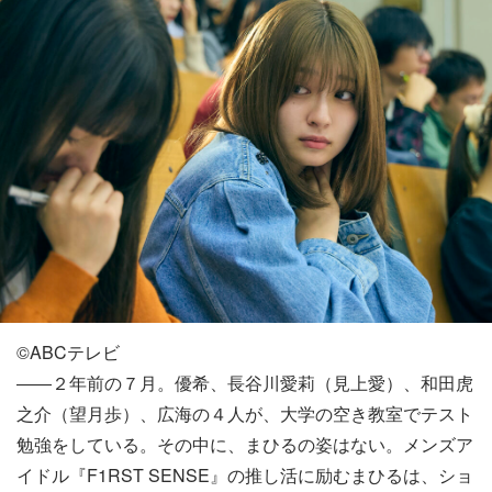
©️ABCテレビ
――２年前の７月。優希、長谷川愛莉（見上愛）、和田虎
之介（望月歩）、広海の４人が、大学の空き教室でテスト
勉強をしている。その中に、まひるの姿はない。メンズア
イドル『F1RST SENSE』の推し活に励むまひるは、ショ