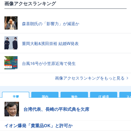
画像アクセスランキング
森喜朗氏の「影響力」が減退か
重岡大毅&濱田崇裕 結婚W発表
台風16号が小笠原近海で発生
画像アクセスランキングをもっと見る
主要
国内
海外
IT 経済
ス
台湾代表、長崎の平和式典を欠席
イオン爆発「貴重品OK」と許可か