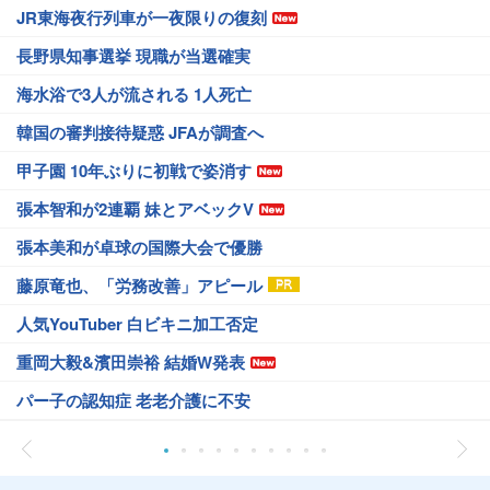
JR東海夜行列車が一夜限りの復刻
長野県知事選挙 現職が当選確実
海水浴で3人が流される 1人死亡
韓国の審判接待疑惑 JFAが調査へ
甲子園 10年ぶりに初戦で姿消す
張本智和が2連覇 妹とアベックV
張本美和が卓球の国際大会で優勝
藤原竜也、「労務改善」アピール
人気YouTuber 白ビキニ加工否定
重岡大毅&濱田崇裕 結婚W発表
パー子の認知症 老老介護に不安