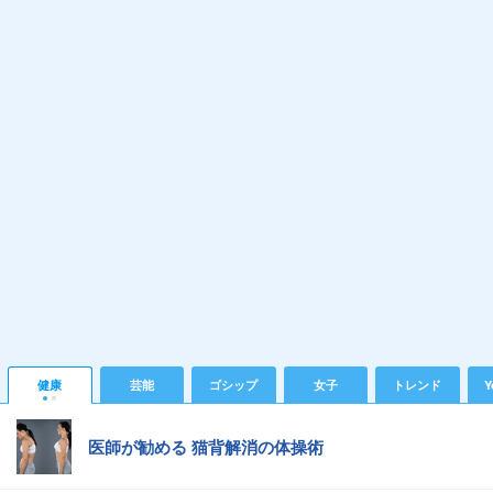
健康
芸能
ゴシップ
女子
トレンド
Y
医師が勧める 猫背解消の体操術